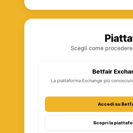
Piatta
Scegli come procedere: 
Betfair Exch
La piattaforma Exchange più conosciuta 
Accedi su Betfa
Scopri la piattaf