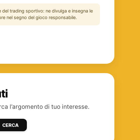
e del trading sportivo: ne divulga e insegna le
mpre nel segno del gioco responsabile.
ti
rca l’argomento di tuo interesse.
CERCA