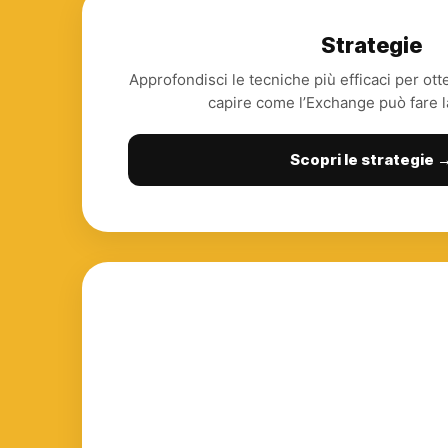
Strategie
Approfondisci le tecniche più efficaci per otte
capire come l’Exchange può fare l
Scopri le strategie 