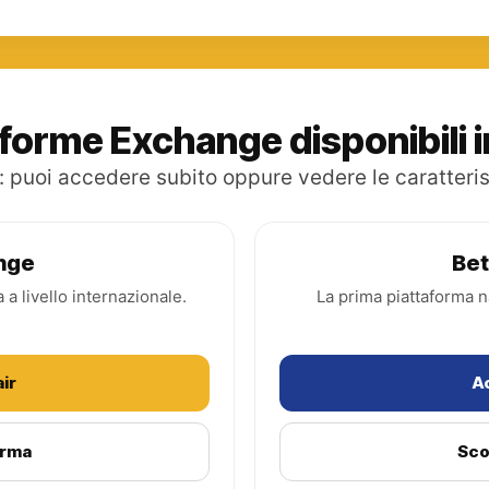
forme Exchange disponibili in
puoi accedere subito oppure vedere le caratteris
ange
Bet
a livello internazionale.
La prima piattaforma na
ir
A
orma
Sco