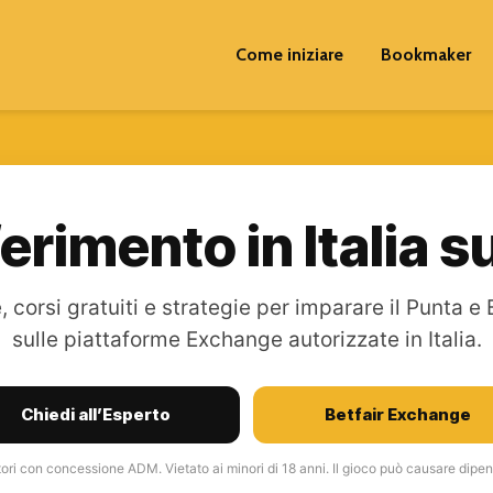
Come iniziare
Bookmaker
iferimento in Italia
 corsi gratuiti e strategie per imparare il Punta e
sulle piattaforme Exchange autorizzate in Italia.
Chiedi all’Esperto
Betfair Exchange
ori con concessione ADM. Vietato ai minori di 18 anni. Il gioco può causare dipe