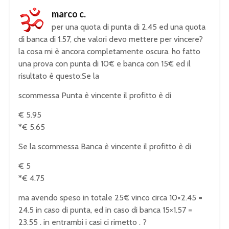
marco c.
per una quota di punta di 2.45 ed una quota
di banca di 1.57, che valori devo mettere per vincere?
la cosa mi è ancora completamente oscura. ho fatto
una prova con punta di 10€ e banca con 15€ ed il
risultato è questo:Se la
scommessa Punta è vincente il profitto è di
€ 5.95
*€ 5.65
Se la scommessa Banca è vincente il profitto è di
€ 5
*€ 4.75
ma avendo speso in totale 25€ vinco circa 10×2.45 =
24.5 in caso di punta, ed in caso di banca 15×1.57 =
23.55 . in entrambi i casi ci rimetto . ?