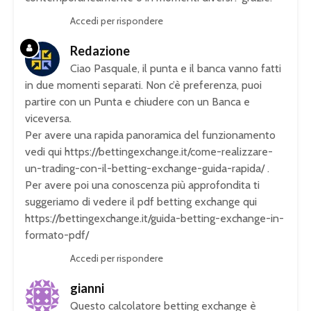
Accedi per rispondere
Redazione
Ciao Pasquale, il punta e il banca vanno fatti
in due momenti separati. Non c’è preferenza, puoi
partire con un Punta e chiudere con un Banca e
viceversa.
Per avere una rapida panoramica del funzionamento
vedi qui
https://bettingexchange.it/come-realizzare-
un-trading-con-il-betting-exchange-guida-rapida/
.
Per avere poi una conoscenza più approfondita ti
suggeriamo di vedere il pdf betting exchange qui
https://bettingexchange.it/guida-betting-exchange-in-
formato-pdf/
Accedi per rispondere
gianni
Questo calcolatore betting exchange è