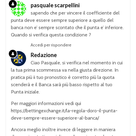
pasquale scarpellini
sapendo che per vincere il coefficiente del
punta deve essere sempre superiore a quello del
banca non e’ sempre scontato che il punta e’ inferiore.
Quando si verifica questa condizione ?
Accedi per rispondere
Redazione
Ciao Pasquale, si verifica nel momento in cui
la tua prima scommessa va nella giusta direzione. In
pratica più ii tuo pronostico è corretto più la quota
scenderà e il Banca sarà più basso rispetto al tuo
Punta iniziale.
Per maggiori informazioni vedi qui
https://bettingexchange.it/la-regola-doro-il-punta-
deve-sempre-essere-superiore-al-banca/
Ancora meglio inoltre invece di leggere in maniera