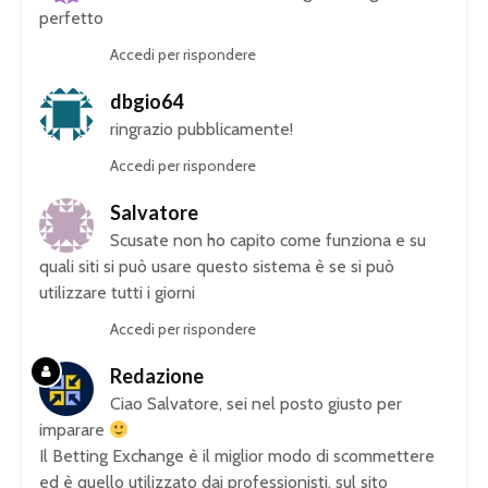
perfetto
Accedi per rispondere
dbgio64
ringrazio pubblicamente!
Accedi per rispondere
Salvatore
Scusate non ho capito come funziona e su
quali siti si può usare questo sistema è se si può
utilizzare tutti i giorni
Accedi per rispondere
Redazione
Ciao Salvatore, sei nel posto giusto per
imparare
Il Betting Exchange è il miglior modo di scommettere
ed è quello utilizzato dai professionisti, sul sito