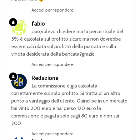
Accedi per rispondere
fabio
ciao,volevo chiedere ma la percentuale del
5% è calcolata sul profitto sicuro,ma non dovrebbe
essere calcolata sul profitto della puntata e sulla
vincita desiderata della bancata?grazie
Accedi per rispondere
Redazione
La commissione é già calcolata
correttamente sul solo profitto. Si tratta di un altro
punto a vantaggio dell’utente. Quindi se in un mercato
hai vinto 200 euro e hai perso 120 euro la
commissione è pagata solo sugli 80 euro e non sui
200.
Accedi per rispondere