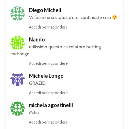
Diego Micheli
Vi faccio una statua d’oro, continuate così
Accedi per rispondere
Nando
utilissimo questo calcolatore betting
exchange
Accedi per rispondere
Michele Longo
GRAZIE!
Accedi per rispondere
michela agostinelli
Mitici
Accedi per rispondere