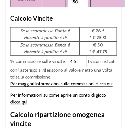
Calcolo Vincite
Se la scommessa
Punta è
€ 26.5
vincente
il profitto è di
* € 25.31
Se la scommessa
Banca è
€ 50
vincente
il profitto è di
* € 47.75
% commissione sulle vincite:
I valori indicati
con l’asterisco si riferiscono al valore netto una volta
tolta la commissione.
Per maggiori informazioni sulle commissioni clicca qui
Per informazioni su come aprire un conto di gioco
clicca qui
Calcolo ripartizione omogenea
vincite