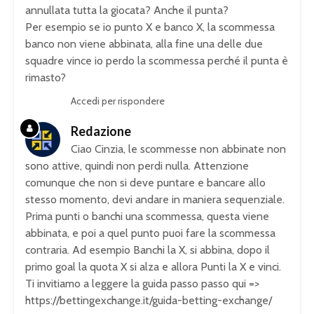
annullata tutta la giocata? Anche il punta?
Per esempio se io punto X e banco X, la scommessa
banco non viene abbinata, alla fine una delle due
squadre vince io perdo la scommessa perché il punta è
rimasto?
Accedi per rispondere
Redazione
Ciao Cinzia, le scommesse non abbinate non
sono attive, quindi non perdi nulla. Attenzione
comunque che non si deve puntare e bancare allo
stesso momento, devi andare in maniera sequenziale.
Prima punti o banchi una scommessa, questa viene
abbinata, e poi a quel punto puoi fare la scommessa
contraria. Ad esempio Banchi la X, si abbina, dopo il
primo goal la quota X si alza e allora Punti la X e vinci.
Ti invitiamo a leggere la guida passo passo qui =>
https://bettingexchange.it/guida-betting-exchange/