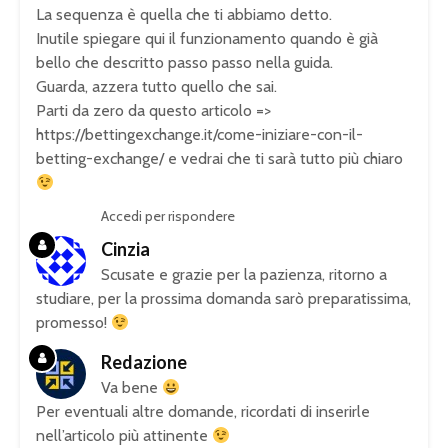
La sequenza è quella che ti abbiamo detto.
Inutile spiegare qui il funzionamento quando è già
bello che descritto passo passo nella guida.
Guarda, azzera tutto quello che sai.
Parti da zero da questo articolo =>
https://bettingexchange.it/come-iniziare-con-il-
betting-exchange/
e vedrai che ti sarà tutto più chiaro
Accedi per rispondere
Cinzia
Scusate e grazie per la pazienza, ritorno a
studiare, per la prossima domanda sarò preparatissima,
promesso!
Redazione
Va bene
Per eventuali altre domande, ricordati di inserirle
nell’articolo più attinente