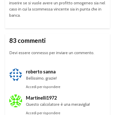
inserire se si vuole avere un profitto omogeneo sia nel
caso in cui la scommessa vincente sia in punta che in
banca.
83 commenti
Devi essere
connesso
per inviare un commento.
roberto sanna
Bellissimo, grazie!
Accedi per rispondere
Martinelli1972
Questo calcolatore è una meraviglia!
Accedi per rispondere