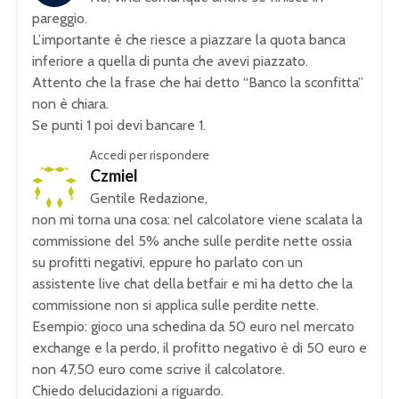
pareggio.
L’importante è che riesce a piazzare la quota banca
inferiore a quella di punta che avevi piazzato.
Attento che la frase che hai detto “Banco la sconfitta”
non è chiara.
Se punti 1 poi devi bancare 1.
Accedi per rispondere
Czmiel
Gentile Redazione,
non mi torna una cosa: nel calcolatore viene scalata la
commissione del 5% anche sulle perdite nette ossia
su profitti negativi, eppure ho parlato con un
assistente live chat della betfair e mi ha detto che la
commissione non si applica sulle perdite nette.
Esempio: gioco una schedina da 50 euro nel mercato
exchange e la perdo, il profitto negativo è di 50 euro e
non 47,50 euro come scrive il calcolatore.
Chiedo delucidazioni a riguardo.