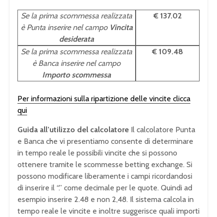
Se la prima scommessa realizzata
€ 137.02
è Punta inserire nel campo
Vincita
desiderata
Se la prima scommessa realizzata
€ 109.48
è Banca inserire nel campo
Importo scommessa
Per informazioni sulla ripartizione delle vincite clicca
qui
Guida all’utilizzo del calcolatore
Il calcolatore Punta
e Banca che vi presentiamo consente di determinare
in tempo reale le possibili vincite che si possono
ottenere tramite le scommesse betting exchange. Si
possono modificare liberamente i campi ricordandosi
di inserire il “.” come decimale per le quote. Quindi ad
esempio inserire 2.48 e non 2,48. Il sistema calcola in
tempo reale le vincite e inoltre suggerisce quali importi