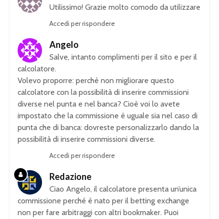
Utilissimo! Grazie molto comodo da utilizzare
Accedi per rispondere
Angelo
Salve, intanto complimenti per il sito e per il
calcolatore.
Volevo proporre: perchè non migliorare questo
calcolatore con la possibilità di inserire commissioni
diverse nel punta e nel banca? Cioè voi lo avete
impostato che la commissione è uguale sia nel caso di
punta che di banca: dovreste personalizzarlo dando la
possibilità di inserire commissioni diverse.
Accedi per rispondere
Redazione
Ciao Angelo, il calcolatore presenta un’unica
commissione perché è nato per il betting exchange
non per fare arbitraggi con altri bookmaker. Puoi