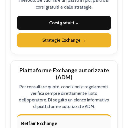
metodo. Se vuoi fare un passo in piu', parti dai
corsi gratuiti e dalle strategie.
Corsi gratuiti →
Strategie Exchange →
Piattaforme Exchange autorizzate
(ADM)
Per consultare quote, condizioni e regolamenti,
verifica sempre direttamente il sito
dell'operatore. Di seguito un elenco informativo
di piattaforme autorizzate ADM.
Betfair Exchange