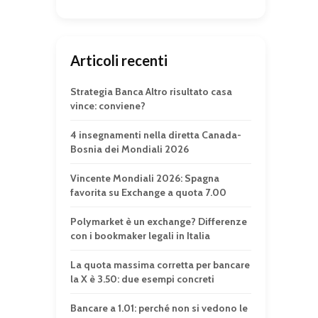
Articoli recenti
Strategia Banca Altro risultato casa
vince: conviene?
4 insegnamenti nella diretta Canada-
Bosnia dei Mondiali 2026
Vincente Mondiali 2026: Spagna
favorita su Exchange a quota 7.00
Polymarket è un exchange? Differenze
con i bookmaker legali in Italia
La quota massima corretta per bancare
la X è 3.50: due esempi concreti
Bancare a 1.01: perché non si vedono le