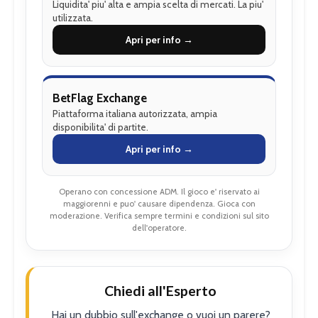
Liquidita' piu' alta e ampia scelta di mercati. La piu'
utilizzata.
Apri per info →
BetFlag Exchange
Piattaforma italiana autorizzata, ampia
disponibilita' di partite.
Apri per info →
Operano con concessione ADM. Il gioco e' riservato ai
maggiorenni e puo' causare dipendenza. Gioca con
moderazione. Verifica sempre termini e condizioni sul sito
dell'operatore.
Chiedi all'Esperto
Hai un dubbio sull'exchange o vuoi un parere?