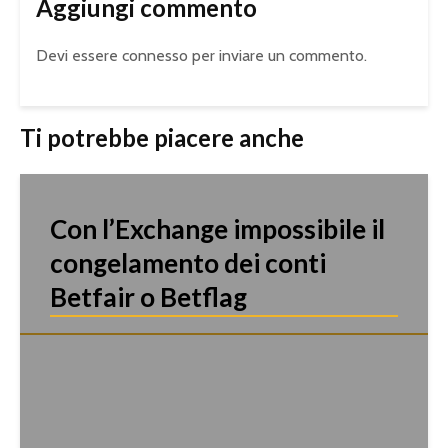
Aggiungi commento
Devi essere
connesso
per inviare un commento.
Ti potrebbe piacere anche
Con l’Exchange impossibile il
congelamento dei conti
Betfair o Betflag