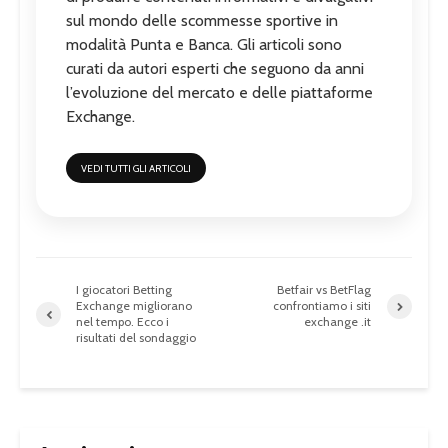
sul mondo delle scommesse sportive in
modalità Punta e Banca. Gli articoli sono
curati da autori esperti che seguono da anni
l’evoluzione del mercato e delle piattaforme
Exchange.
VEDI TUTTI GLI ARTICOLI
I giocatori Betting
Betfair vs BetFlag
Exchange migliorano
confrontiamo i siti
nel tempo. Ecco i
exchange .it
risultati del sondaggio