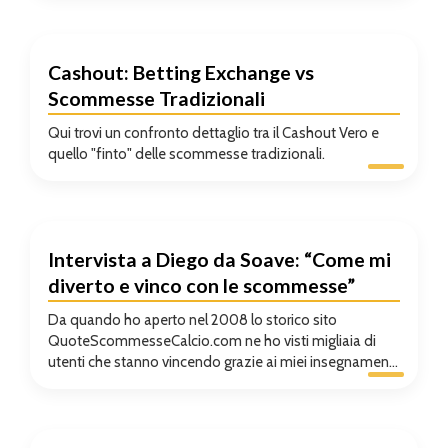
Cashout: Betting Exchange vs
Scommesse Tradizionali
Qui trovi un confronto dettaglio tra il Cashout Vero e
quello "finto" delle scommesse tradizionali.
Intervista a Diego da Soave: “Come mi
diverto e vinco con le scommesse”
Da quando ho aperto nel 2008 lo storico sito
QuoteScommesseCalcio.com ne ho visti migliaia di
utenti che stanno vincendo grazie ai miei insegnamenti.
Sicuramente i tre momenti cruciali che hanno permesso
a chi mi segue...