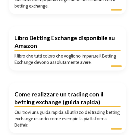
betting exchange.
Libro Betting Exchange disponibile su
Amazon
Il libro che tutti coloro che vogliono imparare il Betting
Exchange devono assolutamente avere.
Come realizzare un trading con il
betting exchange (guida rapida)
Qui trovi una guida rapida all'utilizzo del trading betting
exchange usando come esempio la piattaforma
Betfair.