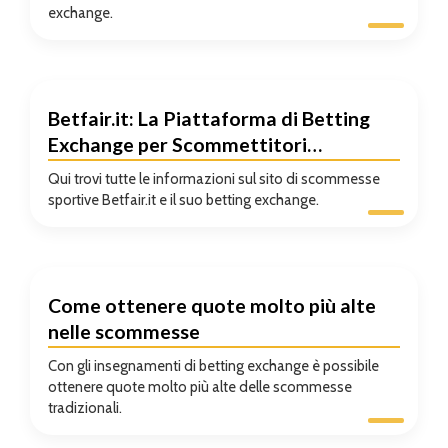
exchange.
Betfair.it: La Piattaforma di Betting
Exchange per Scommettitori
Professionisti e Appassionati
Qui trovi tutte le informazioni sul sito di scommesse
sportive Betfair.it e il suo betting exchange.
Come ottenere quote molto più alte
nelle scommesse
Con gli insegnamenti di betting exchange è possibile
ottenere quote molto più alte delle scommesse
tradizionali.