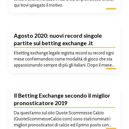
qui trovi spiegato il motivo.
Agosto 2020: nuovi record singole
partite sul betting exchange .it
Il betting exchange legale registra record su record ogni
mese confermandosi come modalità di gioco che sta
appassionando sempre di più gli italiani. Dopo il mese
stellare di Luglio 2020 che ha fatto registrare il...
Il Betting Exchange secondo il miglior
pronosticatore 2019
Da quest’anno sul sito Quote Scommesse Calcio
(QuoteScommesseCalcio.com) sono stati nominati i
migliori pronosticatori di calcio ed il primo posto con