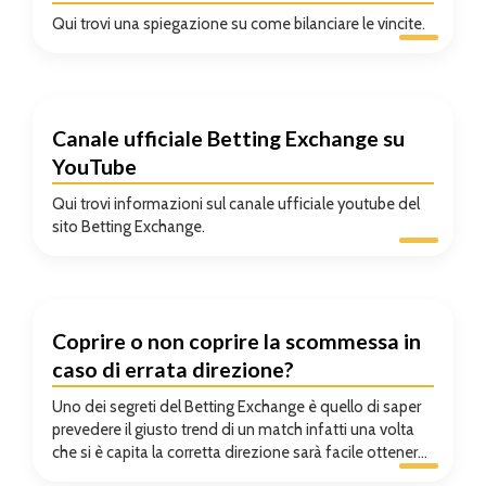
Qui trovi una spiegazione su come bilanciare le vincite.
Canale ufficiale Betting Exchange su
YouTube
Qui trovi informazioni sul canale ufficiale youtube del
sito Betting Exchange.
Coprire o non coprire la scommessa in
caso di errata direzione?
Uno dei segreti del Betting Exchange è quello di saper
prevedere il giusto trend di un match infatti una volta
che si è capita la corretta direzione sarà facile ottenere
un profitto, cosa fare però quando la scommessa...