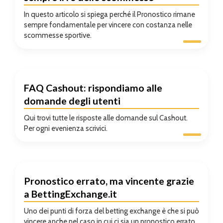
In questo articolo si spiega perché il Pronostico rimane
sempre fondamentale per vincere con costanza nelle
scommesse sportive.
FAQ Cashout: rispondiamo alle
domande degli utenti
Qui trovi tutte le risposte alle domande sul Cashout.
Per ogni evenienza scrivici.
Pronostico errato, ma vincente grazie
a BettingExchange.it
Uno dei punti di forza del betting exchange è che si può
vincere anche nel caso in cui ci sia un pronostico errato,