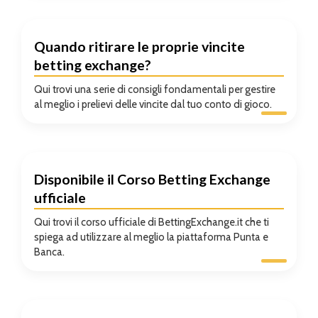
Quando ritirare le proprie vincite
betting exchange?
Qui trovi una serie di consigli fondamentali per gestire
al meglio i prelievi delle vincite dal tuo conto di gioco.
Disponibile il Corso Betting Exchange
ufficiale
Qui trovi il corso ufficiale di BettingExchange.it che ti
spiega ad utilizzare al meglio la piattaforma Punta e
Banca.