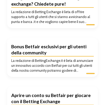
exchange? Chiedete pure!
La redazione di Betting Exchange è lieta di offrire
supporto a tutti gli utenti che si stanno avvicinando al
punta e banca .it e che vogliono capire bene il suo
funzionamento. Ecco di seguito come fare per
richiedere la...
Bonus Betfair esclusivi per gli utenti
della community
La redazione di BettingExchange.it è lieta di annunciare
un innovativo accordo con Betfair per cui tutti gli utenti
della nostra community potranno godere di
promozioni esclusive per giocare con le scommesse
sportive.
Aprire un conto su Betfair per giocare
con il Betting Exchange