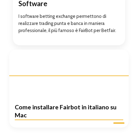
Software
I software betting exchange permettono di
realizzare trading punta e banca in maniera
professionale, il più famoso è FairBot per Betfair.
Come installare Fairbot in italiano su
Mac