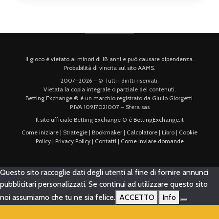
Il gioco è vietato ai minori di 18 anni e può causare dipendenza.
Probabilità di vincita sul sito AAMS.
2007–2026 – © Tutti i diritti riservati.
Vietata la copia integrale o parziale dei contenuti.
Betting Exchange ® è un marchio registrato da Giulio Giorgetti.
P.IVA 10917021007 – Sfera sas
Il sito ufficiale Betting Exchange ® è
BettingExchange.it
Come iniziare
|
Strategie
|
Bookmaker
|
Calcolatore
|
Libro
|
Cookie
Policy
|
Privacy Policy
|
Contatti
|
Come inviare domande
Questo sito raccoglie dati degli utenti al fine di fornire annunci
pubblicitari personalizzati. Se continui ad utilizzare questo sito
noi assumiamo che tu ne sia felice.
ACCETTO
Info