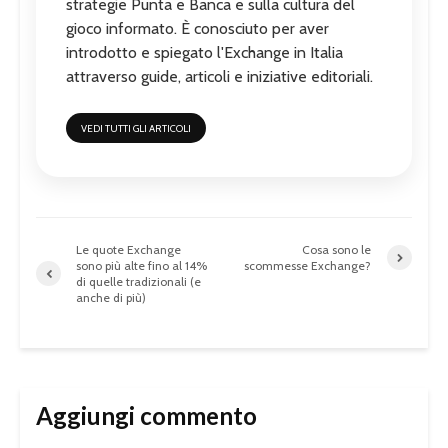
strategie Punta e Banca e sulla cultura del
gioco informato. È conosciuto per aver
introdotto e spiegato l'Exchange in Italia
attraverso guide, articoli e iniziative editoriali.
VEDI TUTTI GLI ARTICOLI
Le quote Exchange
Cosa sono le
sono più alte fino al 14%
scommesse Exchange?
di quelle tradizionali (e
anche di più)
Aggiungi commento