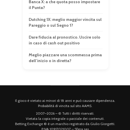
Banca X: a che quota posso impostare
il Punta?
Dutching 1X: meglio maggior vincita sul
Pareggio o sul Segno 1?
Dare fiducia al pronostico. Uscire solo
in caso di cash out positivo
Meglio piazzare una scommessa prima
dell’inizio o in diretta?
Il gioco è vietato ai minori di 18 anni e può causare dipendenza.
Probabilità di vincita sul sito AAMS.
2007–2026 – © Tutti i diritti riservati.
Vietata la copia integrale o parziale dei contenuti.
Betting Exchange ® è un marchio registrato da Giulio Giorgetti.
P.IVA 10917021007 – Sfera sas