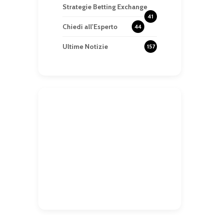
Strategie Betting Exchange
41
Chiedi all'Esperto
44
Ultime Notizie
157