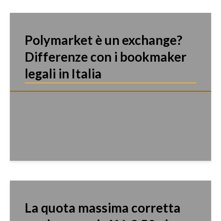
Polymarket è un exchange?
Differenze con i bookmaker
legali in Italia
La quota massima corretta