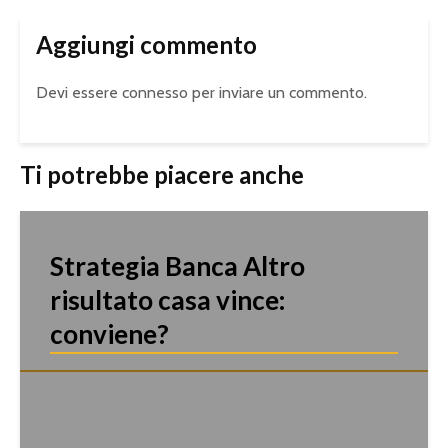
Aggiungi commento
Devi essere
connesso
per inviare un commento.
Ti potrebbe piacere anche
Strategia Banca Altro
risultato casa vince:
conviene?