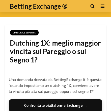
Betting Exchange ®
CHIEDI ALL'ESPERTO
Dutching 1X: meglio maggior
vincita sul Pareggio o sul
Segno 1?
Una domanda ricevuta da BettingExchange.it è questa:
“quando impostiamo un
dutching 1X
, conviene avere
la vincita più alta sul pareggio oppure sul segno 1?”
Confronta le piattaforme Exchange →