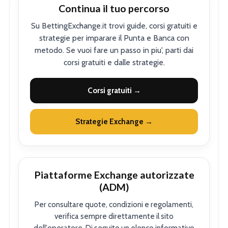
Continua il tuo percorso
Su BettingExchange.it trovi guide, corsi gratuiti e
strategie per imparare il Punta e Banca con
metodo. Se vuoi fare un passo in piu', parti dai
corsi gratuiti e dalle strategie.
Corsi gratuiti →
Strategie Exchange →
Piattaforme Exchange autorizzate
(ADM)
Per consultare quote, condizioni e regolamenti,
verifica sempre direttamente il sito
dell'operatore. Di seguito un elenco informativo