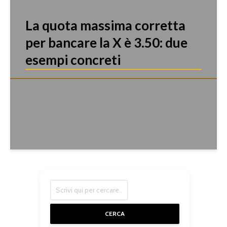
La quota massima corretta
per bancare la X è 3.50: due
esempi concreti
CERCA