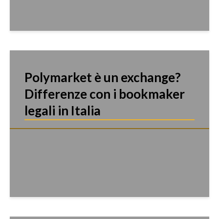
Polymarket è un exchange?
Differenze con i bookmaker
legali in Italia