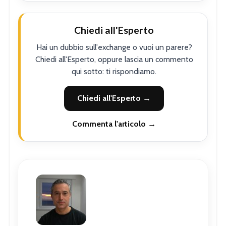
Chiedi all'Esperto
Hai un dubbio sull'exchange o vuoi un parere?
Chiedi all'Esperto, oppure lascia un commento
qui sotto: ti rispondiamo.
Chiedi all'Esperto →
Commenta l'articolo →