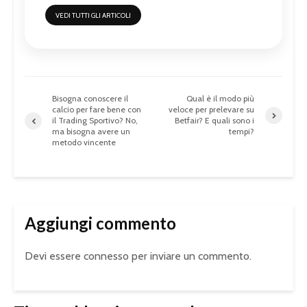
VEDI TUTTI GLI ARTICOLI
Bisogna conoscere il
Qual è il modo più
calcio per fare bene con
veloce per prelevare su
il Trading Sportivo? No,
Betfair? E quali sono i
ma bisogna avere un
tempi?
metodo vincente
Aggiungi commento
Devi essere
connesso
per inviare un commento.