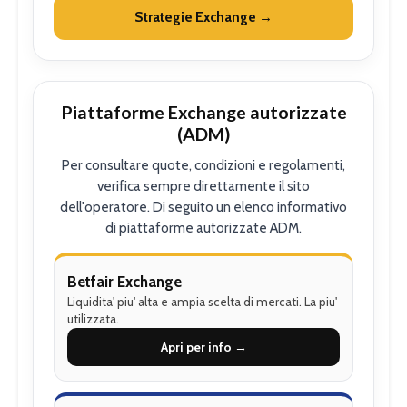
Strategie Exchange →
Piattaforme Exchange autorizzate
(ADM)
Per consultare quote, condizioni e regolamenti,
verifica sempre direttamente il sito
dell'operatore. Di seguito un elenco informativo
di piattaforme autorizzate ADM.
Betfair Exchange
Liquidita' piu' alta e ampia scelta di mercati. La piu'
utilizzata.
Apri per info →