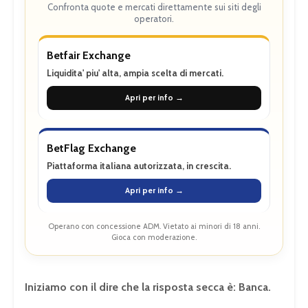
Confronta quote e mercati direttamente sui siti degli
operatori.
Betfair Exchange
Liquidita' piu' alta, ampia scelta di mercati.
Apri per info →
BetFlag Exchange
Piattaforma italiana autorizzata, in crescita.
Apri per info →
Operano con concessione ADM. Vietato ai minori di 18 anni.
Gioca con moderazione.
Iniziamo con il dire che la risposta secca è: Banca.