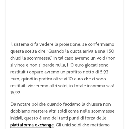
Il sistema ci fa vedere la proiezione, se confermiamo
questa scelta dire “Quando la quota arriva a una 1.50
chiudi la scommessa.” In tal caso avremo un void (non
si vince e non si perde nulla, i 10 euro giocati sono
restituiti) oppure avremo un profitto netto di 5.92
euro, quindi in pratica oltre ai 10 euro che ci sono
restituiti vinceremo altri soldi, in totale insomma sarà
15,92.
Da notare poi che quando facciamo la chiusura non
dobbiamo mettere altri soldi come nelle scommesse
iniziali, questo è uno dei tanti punti di forza delle
piattaforma exchange
. Gli unici soldi che mettiamo