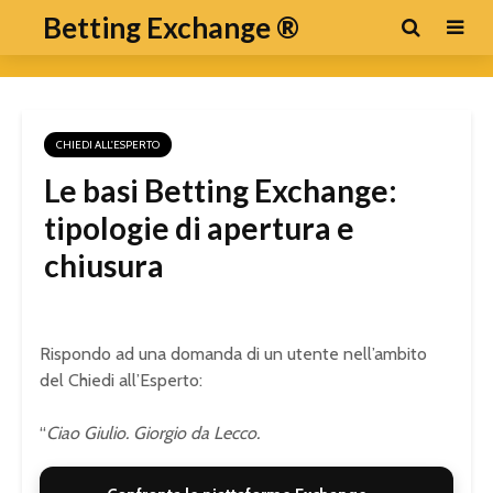
Betting Exchange ®
CHIEDI ALL'ESPERTO
Le basi Betting Exchange:
tipologie di apertura e
chiusura
Rispondo ad una domanda di un utente nell’ambito
del Chiedi all’Esperto:
“
Ciao Giulio. Giorgio da Lecco.