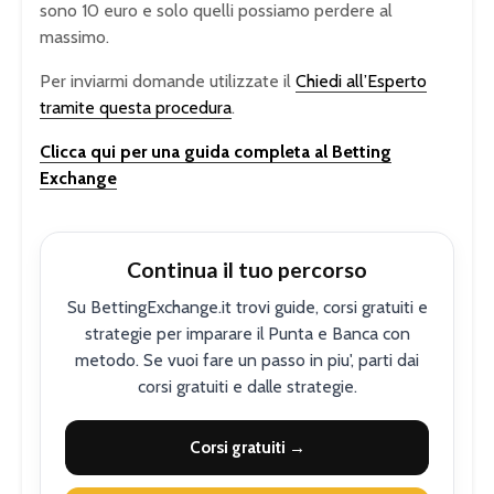
sono 10 euro e solo quelli possiamo perdere al
massimo.
Per inviarmi domande utilizzate il
Chiedi all’Esperto
tramite questa procedura
.
Clicca qui per una guida completa al Betting
Exchange
Continua il tuo percorso
Su BettingExchange.it trovi guide, corsi gratuiti e
strategie per imparare il Punta e Banca con
metodo. Se vuoi fare un passo in piu', parti dai
corsi gratuiti e dalle strategie.
Corsi gratuiti →