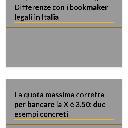
Differenze con i bookmaker
legali in Italia
La quota massima corretta
per bancare la X è 3.50: due
esempi concreti