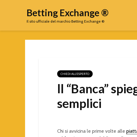
Betting Exchange ®
Il sito ufficiale del marchio Betting Exchange ®
CHIEDI ALL'ESPERTO
ll “Banca” spie
semplici
Chi si avvicina le prime volte alle
piat