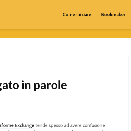
Come iniziare
Bookmaker
gato in parole
taforme Exchange
tende spesso ad avere confusione