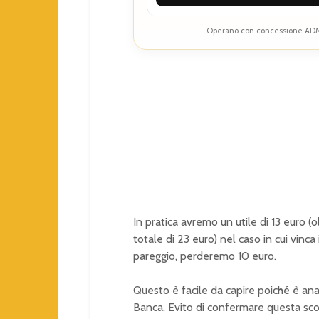
Operano con concessione ADM. 
In pratica avremo un utile di 13 euro (o
totale di 23 euro) nel caso in cui vinca 
pareggio, perderemo 10 euro.
Questo è facile da capire poiché è an
Banca. Evito di confermare questa sco