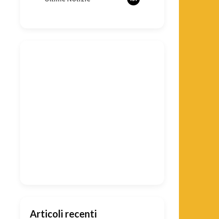
Articoli recenti