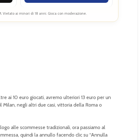
Vietato ai minori di 18 anni. Gioca con moderazione.
ltre ai 10 euro giocati, avremo ulteriori 13 euro per un
il Milan, negli altri due casi, vittoria della Roma o
alogo alle scommesse tradizionali, ora passiamo al
mmessa, quindi la annullo facendo clic su “Annulla