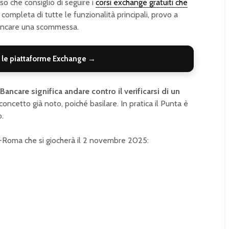
 che consiglio di seguire i
corsi exchange gratuiti che
mpleta di tutte le funzionalità principali, provo a
ancare una scommessa.
 le piattaforme Exchange →
Bancare significa andare contro il verificarsi di un
ncetto già noto, poiché basilare. In pratica il Punta è
o.
-Roma che si giocherà il 2 novembre 2025: