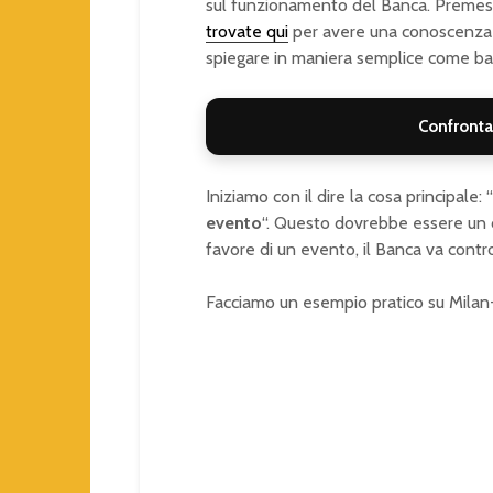
sul funzionamento del Banca. Premesso
trovate qui
per avere una conoscenza co
spiegare in maniera semplice come b
Confronta
Iniziamo con il dire la cosa principale: “
evento
“. Questo dovrebbe essere un co
favore di un evento, il Banca va contr
Facciamo un esempio pratico su Milan