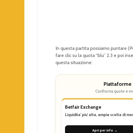
In questa partita possiamo puntare (P
fare clic su la quota “blu” 2.3 e poi 
questa situazione:
Piattaforme
Confronta quote e mer
Betfair Exchange
Liquidita' piu' alta, ampia scelta di me
Apri per info →