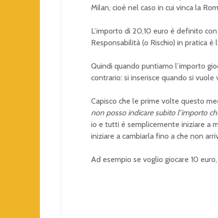
Milan, cioè nel caso in cui vinca la Ro
L’importo di 20,10 euro è definito con 
Responsabilità (o Rischio) in pratica è 
Quindi quando puntiamo l’importo gioca
contrario: si inserisce quando si vuol
Capisco che le prime volte questo mecc
non posso indicare subito l’importo ch
io e tutti è semplicemente iniziare a
iniziare a cambiarla fino a che non arr
Ad esempio se voglio giocare 10 euro, q