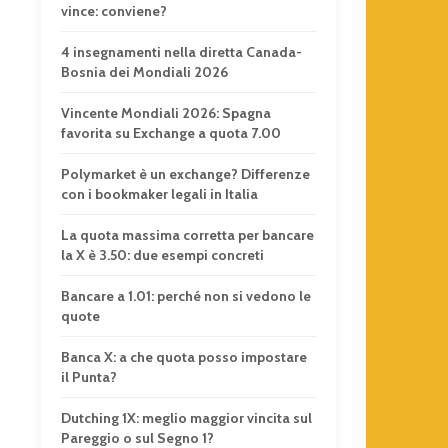
vince: conviene?
4 insegnamenti nella diretta Canada-
Bosnia dei Mondiali 2026
Vincente Mondiali 2026: Spagna
favorita su Exchange a quota 7.00
Polymarket è un exchange? Differenze
con i bookmaker legali in Italia
La quota massima corretta per bancare
la X è 3.50: due esempi concreti
Bancare a 1.01: perché non si vedono le
quote
Banca X: a che quota posso impostare
il Punta?
Dutching 1X: meglio maggior vincita sul
Pareggio o sul Segno 1?