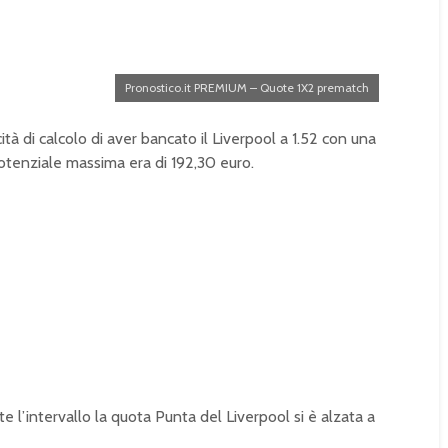
Pronostico.it PREMIUM – Quote 1X2 prematch
à di calcolo di aver bancato il Liverpool a 1.52 con una
potenziale massima era di 192,30 euro.
 l’intervallo la quota Punta del Liverpool si è alzata a