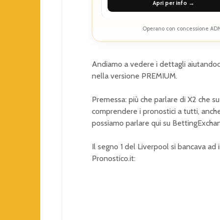
Apri per info →
Operano con concessione ADM. 
Andiamo a vedere i dettagli aiutandoci
nella versione PREMIUM.
Premessa: più che parlare di X2 che 
comprendere i pronostici a tutti, anche
possiamo parlare qui su BettingExchan
Il segno 1 del Liverpool si bancava ad
Pronostico.it: