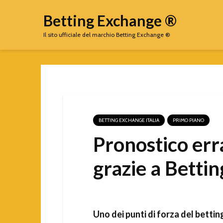
Betting Exchange ®
Il sito ufficiale del marchio Betting Exchange ®
BETTING EXCHANGE ITALIA
PRIMO PIANO
Pronostico err
grazie a Betti
Uno dei punti di forza del betti