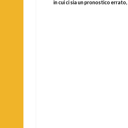
in cui ci sia un pronostico errato,