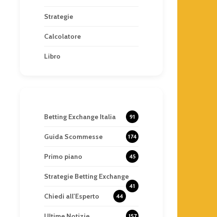
Strategie
Calcolatore
Libro
Betting Exchange Italia
91
Guida Scommesse
174
Primo piano
45
Strategie Betting Exchange
41
Chiedi all'Esperto
44
Ultime Notizie
157