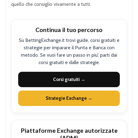
quello che consiglio vivamente a tutti.
Continua il tuo percorso
Su BettingExchange.it trovi guide, corsi gratuiti e
strategie per imparare il Punta e Banca con
metodo. Se vuoi fare un passo in piu', parti dai
corsi gratuiti e dalle strategie.
Corsi gratuiti →
Strategie Exchange →
Piattaforme Exchange autorizzate
(ADM)