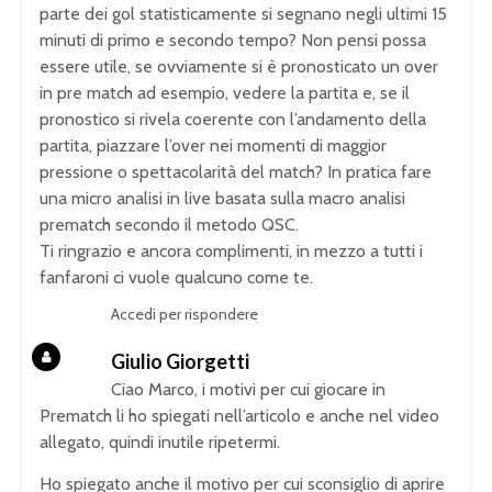
parte dei gol statisticamente si segnano negli ultimi 15
minuti di primo e secondo tempo? Non pensi possa
essere utile, se ovviamente si è pronosticato un over
in pre match ad esempio, vedere la partita e, se il
pronostico si rivela coerente con l’andamento della
partita, piazzare l’over nei momenti di maggior
pressione o spettacolarità del match? In pratica fare
una micro analisi in live basata sulla macro analisi
prematch secondo il metodo QSC.
Ti ringrazio e ancora complimenti, in mezzo a tutti i
fanfaroni ci vuole qualcuno come te.
Accedi per rispondere
Giulio Giorgetti
Ciao Marco, i motivi per cui giocare in
Prematch li ho spiegati nell’articolo e anche nel video
allegato, quindi inutile ripetermi.
Ho spiegato anche il motivo per cui sconsiglio di aprire