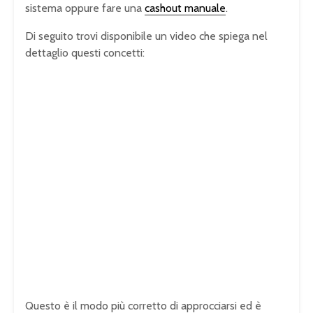
sistema oppure fare una
cashout manuale
.
Di seguito trovi disponibile un video che spiega nel
dettaglio questi concetti:
Questo è il modo più corretto di approcciarsi ed è