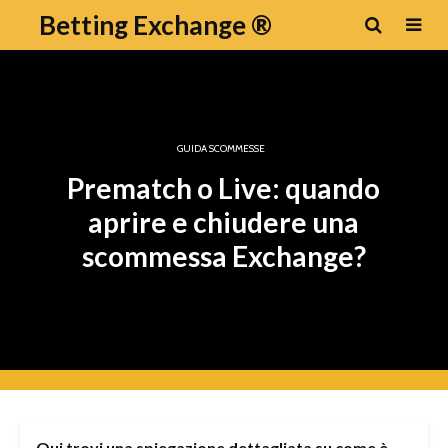
Betting Exchange ®
GUIDA SCOMMESSE
Prematch o Live: quando
aprire e chiudere una
scommessa Exchange?
Qui trovi una spiegazione dettagliata su come è