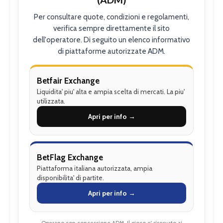
Per consultare quote, condizioni e regolamenti,
verifica sempre direttamente il sito
dell'operatore. Di seguito un elenco informativo
di piattaforme autorizzate ADM.
Betfair Exchange
Liquidita' piu' alta e ampia scelta di mercati. La piu'
utilizzata.
Apri per info →
BetFlag Exchange
Piattaforma italiana autorizzata, ampia
disponibilita' di partite.
Apri per info →
Operano con concessione ADM. Il gioco e' riservato ai