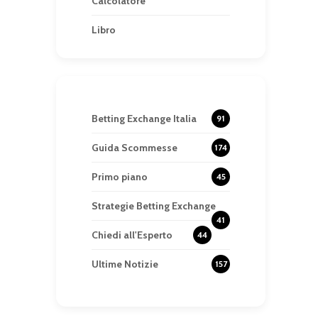
Calcolatore
Libro
Betting Exchange Italia
91
Guida Scommesse
174
Primo piano
45
Strategie Betting Exchange
41
Chiedi all'Esperto
44
Ultime Notizie
157