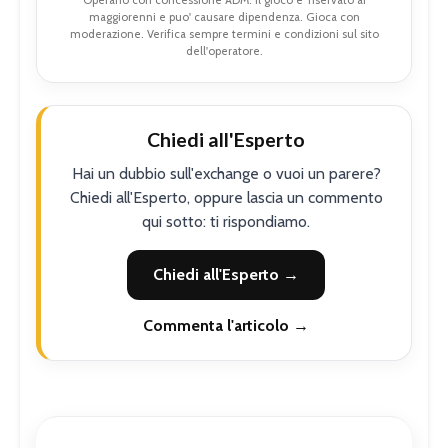
maggiorenni e puo' causare dipendenza. Gioca con
moderazione. Verifica sempre termini e condizioni sul sito
dell'operatore.
Chiedi all'Esperto
Hai un dubbio sull'exchange o vuoi un parere?
Chiedi all'Esperto, oppure lascia un commento
qui sotto: ti rispondiamo.
Chiedi all'Esperto →
Commenta l'articolo →