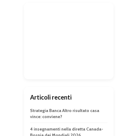
Articoli recenti
Strategia Banca Altro risultato casa
vince: conviene?
4 insegnamenti nella diretta Canada-
Bosnia dei Mondiali 2026