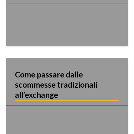
Come passare dalle
scommesse tradizionali
all’exchange