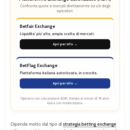
Confronta quote e mercati direttamente sui siti degli
operatori.
Betfair Exchange
Liquidita' piu' alta, ampia scelta di mercati.
Apri per info →
BetFlag Exchange
Piattaforma italiana autorizzata, in crescita.
Apri per info →
Operano con concessione ADM. Vietato ai minori di 18 anni.
Gioca con moderazione.
Dipende molto dal tipo di
strategia betting exchange