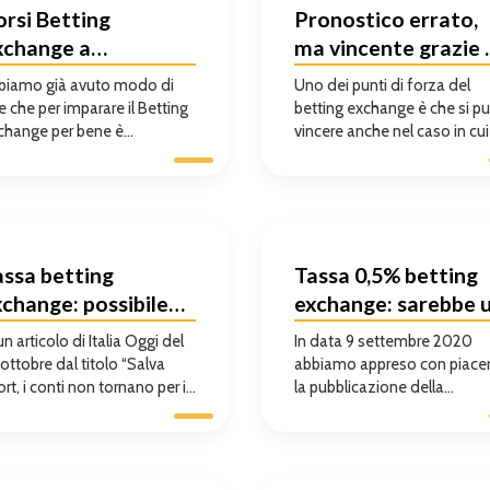
rsi Betting
Pronostico errato,
xchange a
ma vincente grazie 
agamento? Meglio
BettingExchange.it
biamo già avuto modo di
Uno dei punti di forza del
atis!
e che per imparare il Betting
betting exchange è che si p
change per bene è
vincere anche nel caso in cui
essario farlo da soli, gratis,
sia un pronostico errato, qui
udiando, facendo
trovi spiegato il motivo.
perienza, muovendo un
so alla volta e che i corsi a
gamento sono tempo e
di...
assa betting
Tassa 0,5% betting
change: possibile
exchange: sarebbe 
n aumento
errore far pagare i
un articolo di Italia Oggi del
In data 9 settembre 2020
ovvisorio del 3%
cittadini
ottobre dal titolo “Salva
abbiamo appreso con piace
rt, i conti non tornano per il
la pubblicazione della
tting exchange” si
determinazione direttoriale 
nfermano tutte le lacune
ADM che fornisce ulteriori
esenti nel decreto
specifiche relative alla tassa
vernativo e nella
dello 0,5%. Il “dl rilancio” infa