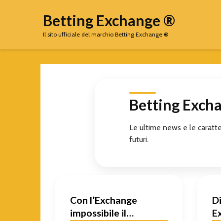
Betting Exchange ®
Il sito ufficiale del marchio Betting Exchange ®
Betting Excha
Le ultime news e le caratter
futuri.
Con l’Exchange
D
impossibile il
E