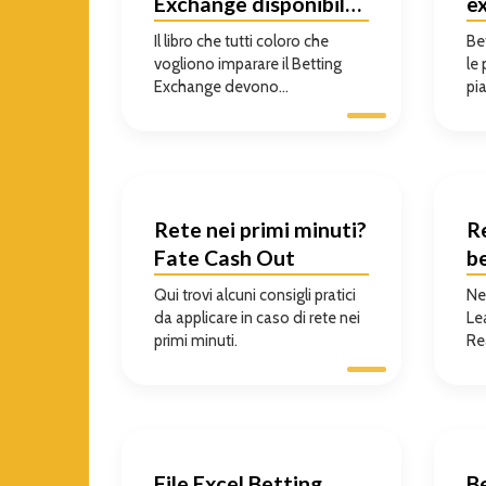
Exchange disponibile
ex
su Amazon
a
Il libro che tutti coloro che
Bet
vogliono imparare il Betting
le
Exchange devono
pi
assolutamente avere.
po
all
già
30
Rete nei primi minuti?
Re
Fate Cash Out
be
2
Qui trovi alcuni consigli pratici
Ne
da applicare in caso di rete nei
Le
primi minuti.
Re
nu
ab
.it
sq
per
File Excel Betting
Be