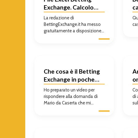
Exchange. Calcolo
c
delle vincite Punta e
d
La redazione di
Qu
Banca
in
BettingExchange.it ha messo
ca
gratuitamente a disposizione
di tutti un file Excel per il
calcolo delle vincite Punta e
Banca. Clicca qui per il
download del file Excel Si
tratta di un ottimo modo per...
Che cosa è il Betting
Ar
Exchange in poche
o
parole
gr
Ho preparato un video per
Co
rispondere alla domanda di
di 
Mario da Caserta che mi
sul
chiede di spiegargli che cosa è
ca
il Betting Exchange in poche
Ba
parole. Ecco qui la mia risposta
già
in video dove gli spiego che è il
qua
miglior modo...
mod