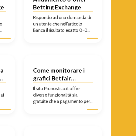
ge
Betting Exchange
Rispondo ad una domanda di
do
un utente che nell’articolo
Banca il risultato esatto 0-0
ti
nelle scommesse mi chiede il
valore dello 0-0 al 45′ a verso
il 70′. Ho mantenuto la
promessa prendendo la
prima...
ia
Come monitorare i
ag
grafici Betfair
Exchange con
Il sito Pronostico.it offre
Pronostico.it
 ai
diverse funzionalità sia
gratuite che a pagamento per
aiutare gli utenti a realizzare
pronostici calcio vincenti. Tra le
funzionalità disponibili
gratuitamente c’è la possibilità
di...