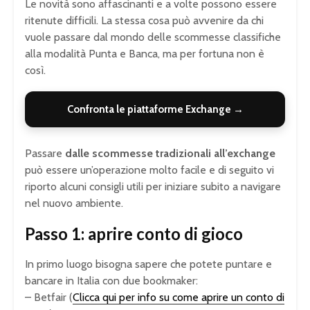
Le novità sono affascinanti e a volte possono essere
ritenute difficili. La stessa cosa può avvenire da chi
vuole passare dal mondo delle scommesse classifiche
alla modalità Punta e Banca, ma per fortuna non è
così.
Confronta le piattaforme Exchange →
Passare
dalle scommesse tradizionali all’exchange
può essere un’operazione molto facile e di seguito vi
riporto alcuni consigli utili per iniziare subito a navigare
nel nuovo ambiente.
Passo 1: aprire conto di gioco
In primo luogo bisogna sapere che potete puntare e
bancare in Italia con due bookmaker:
– Betfair (
Clicca qui per info su come aprire un conto di