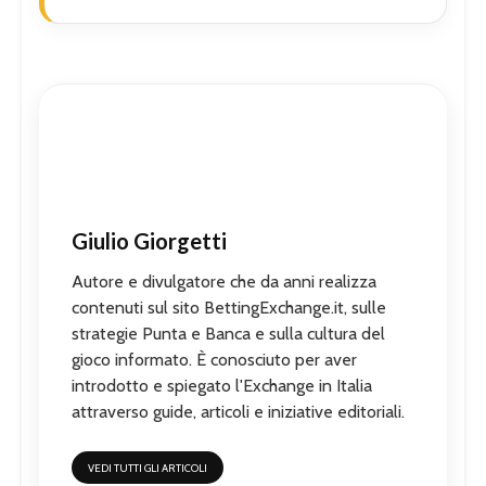
Giulio Giorgetti
Autore e divulgatore che da anni realizza
contenuti sul sito BettingExchange.it, sulle
strategie Punta e Banca e sulla cultura del
gioco informato. È conosciuto per aver
introdotto e spiegato l'Exchange in Italia
attraverso guide, articoli e iniziative editoriali.
VEDI TUTTI GLI ARTICOLI