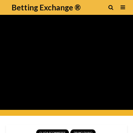
Betting Exchange ®
GUIDA SCOMMESSE
PRIMO PIANO