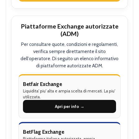
Piattaforme Exchange autorizzate
(ADM)
Per consultare quote, condizioni e regolamenti,
verifica sempre direttamente il sito
dell'operatore. Di seguito un elenco informativo
di piattaforme autorizzate ADM.
Betfair Exchange
Liquidita' piu' alta e ampia scelta di mercati. La piu'
utilizzata.
Apri per info →
BetFlag Exchange
Piattaforma italiana autorizzata, ampia