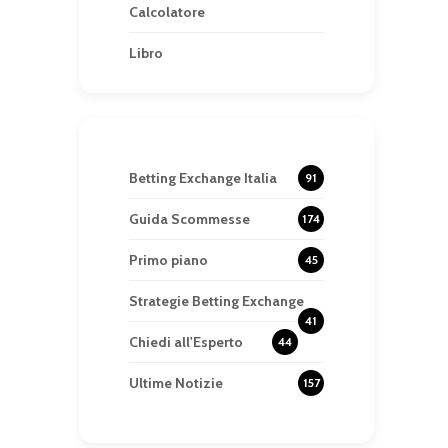
Calcolatore
Libro
Betting Exchange Italia
91
Guida Scommesse
174
Primo piano
45
Strategie Betting Exchange
41
Chiedi all'Esperto
44
Ultime Notizie
157