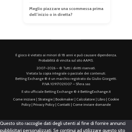
Meglio piazzare una scommessa prima
dell’inizio o in diretta?
Il gioco è vietato ai minori di 18 anni e può causare dipendenza.
Probabilità di vincita sul sito AAMS.
2007–2026 – © Tutti i diritti riservati.
Vietata la copia integrale o parziale dei contenuti.
Betting Exchange ® è un marchio registrato da Giulio Giorgetti.
P.IVA 10917021007 – Sfera sas
Il sito ufficiale Betting Exchange ® è
BettingExchange.it
Come iniziare
|
Strategie
|
Bookmaker
|
Calcolatore
|
Libro
|
Cookie
Policy
|
Privacy Policy
|
Contatti
|
Come inviare domande
Questo sito raccoglie dati degli utenti al fine di fornire annunci
pubblicitari personalizzati. Se continui ad utilizzare questo sito