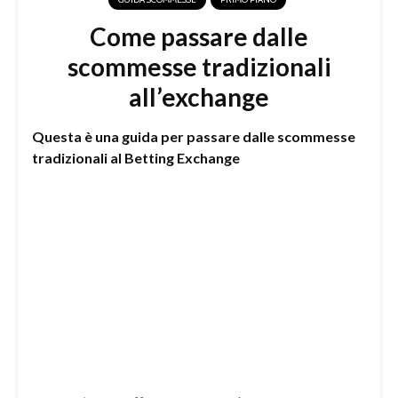
Come passare dalle
scommesse tradizionali
all’exchange
Questa è una guida per passare dalle scommesse
tradizionali al Betting Exchange