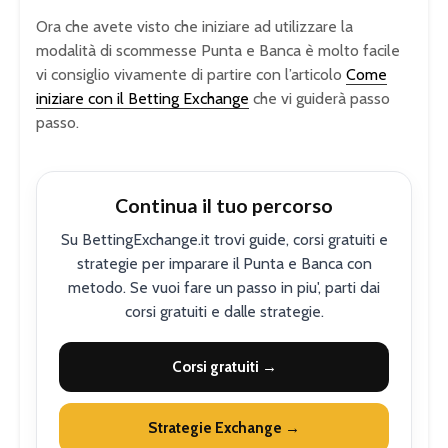
Ora che avete visto che iniziare ad utilizzare la
modalità di scommesse Punta e Banca è molto facile
vi consiglio vivamente di partire con l’articolo
Come
iniziare con il Betting Exchange
che vi guiderà passo
passo.
Continua il tuo percorso
Su BettingExchange.it trovi guide, corsi gratuiti e
strategie per imparare il Punta e Banca con
metodo. Se vuoi fare un passo in piu', parti dai
corsi gratuiti e dalle strategie.
Corsi gratuiti →
Strategie Exchange →