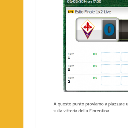
A questo punto proviamo a piazzare 
sulla vittoria della Fiorentina.