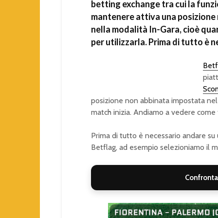
betting exchange tra cui la fun
mantenere attiva una posizione
nella modalità In-Gara, cioè qua
per utilizzarla. Prima di tutto è
Betf
piat
Sco
posizione non abbinata impostata nel
match inizia. Andiamo a vedere come fa
Prima di tutto è necessario andare su
Betflag, ad esempio selezioniamo il me
Confronta