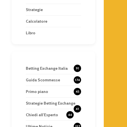
Strategie
Calcolatore
Libro
Betting Exchange Italia
91
Guida Scommesse
174
Primo piano
45
Strategie Betting Exchange
41
Chiedi all'Esperto
44
Ultime Notizie
157