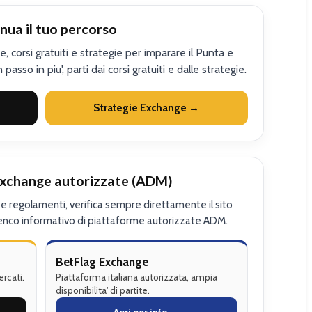
nua il tuo percorso
, corsi gratuiti e strategie per imparare il Punta e
sso in piu', parti dai corsi gratuiti e dalle strategie.
Strategie Exchange →
xchange autorizzate (ADM)
 e regolamenti, verifica sempre direttamente il sito
lenco informativo di piattaforme autorizzate ADM.
BetFlag Exchange
ercati.
Piattaforma italiana autorizzata, ampia
disponibilita' di partite.