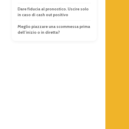
Dare fiducia al pronostico. Uscire solo
in caso di cash out positivo
Meglio piazzare una scommessa prima
dell’inizio o in diretta?