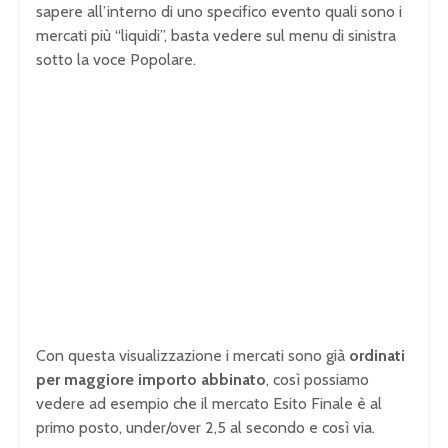
sapere all’interno di uno specifico evento quali sono i
mercati più “liquidi”, basta vedere sul menu di sinistra
sotto la voce Popolare.
Con questa visualizzazione i mercati sono già
ordinati
per maggiore importo abbinato
, così possiamo
vedere ad esempio che il mercato Esito Finale è al
primo posto, under/over 2,5 al secondo e così via.