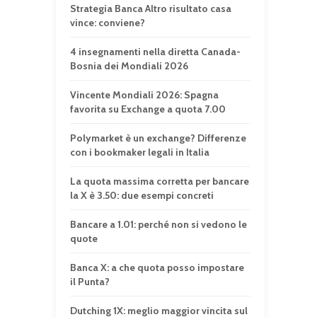
Strategia Banca Altro risultato casa
vince: conviene?
4 insegnamenti nella diretta Canada-
Bosnia dei Mondiali 2026
Vincente Mondiali 2026: Spagna
favorita su Exchange a quota 7.00
Polymarket è un exchange? Differenze
con i bookmaker legali in Italia
La quota massima corretta per bancare
la X è 3.50: due esempi concreti
Bancare a 1.01: perché non si vedono le
quote
Banca X: a che quota posso impostare
il Punta?
Dutching 1X: meglio maggior vincita sul