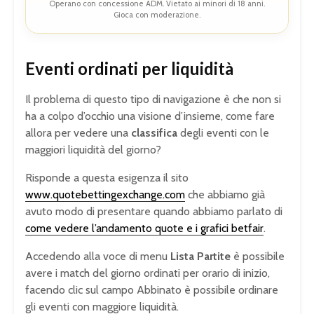
Operano con concessione ADM. Vietato ai minori di 18 anni.
Gioca con moderazione.
Eventi ordinati per liquidità
Il problema di questo tipo di navigazione è che non si
ha a colpo d’occhio una visione d’insieme, come fare
allora per vedere una
classifica
degli eventi con le
maggiori liquidità del giorno?
Risponde a questa esigenza il sito
www.quotebettingexchange.com
che abbiamo già
avuto modo di presentare quando abbiamo parlato di
come vedere l’andamento quote e i grafici betfair
.
Accedendo alla voce di menu
Lista Partite
è possibile
avere i match del giorno ordinati per orario di inizio,
facendo clic sul campo Abbinato è possibile ordinare
gli eventi con maggiore liquidità.