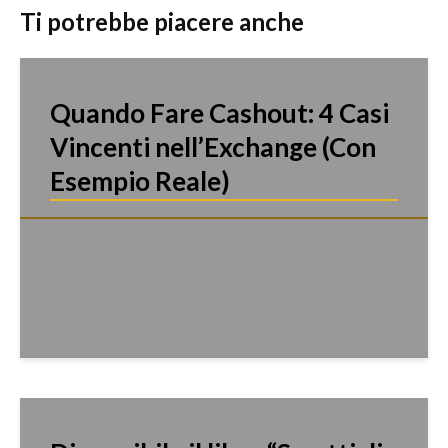
Ti potrebbe piacere anche
Quando Fare Cashout: 4 Casi
Vincenti nell’Exchange (Con
Esempio Reale)