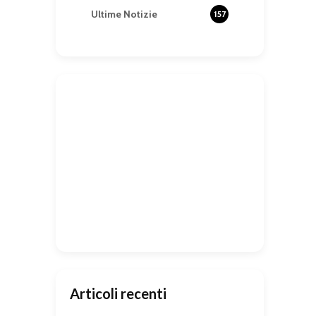
Ultime Notizie
157
Articoli recenti