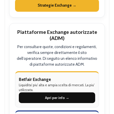
Strategie Exchange →
Piattaforme Exchange autorizzate
(ADM)
Per consultare quote, condizioni e regolamenti,
verifica sempre direttamente il sito
dell'operatore. Di seguito un elenco informativo
di piattaforme autorizzate ADM.
Betfair Exchange
Liquidita' piu' alta e ampia scelta di mercati. La piu'
utilizzata.
Apri per info →