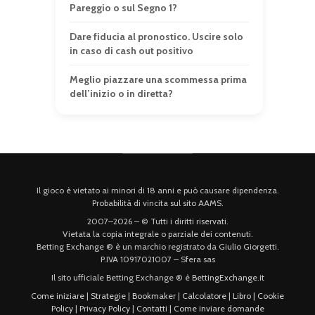
Pareggio o sul Segno 1?
Dare fiducia al pronostico. Uscire solo
in caso di cash out positivo
Meglio piazzare una scommessa prima
dell’inizio o in diretta?
Il gioco è vietato ai minori di 18 anni e può causare dipendenza.
Probabilità di vincita sul sito AAMS.
2007–2026 – © Tutti i diritti riservati.
Vietata la copia integrale o parziale dei contenuti.
Betting Exchange ® è un marchio registrato da Giulio Giorgetti.
P.IVA 10917021007 – Sfera sas
Il sito ufficiale Betting Exchange ® è
BettingExchange.it
Come iniziare
|
Strategie
|
Bookmaker
|
Calcolatore
|
Libro
|
Cookie
Policy
|
Privacy Policy
|
Contatti
|
Come inviare domande