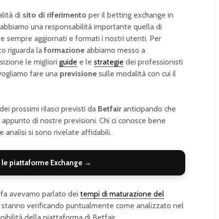
alità di
sito di riferimento
per il betting exchange in
a abbiamo una responsabilità importante quella di
e sempre aggiornati e formati i nostri utenti. Per
o riguarda la
formazione
abbiamo messo a
sizione le migliori
guide
e le
strategie
dei professionisti
vogliamo fare una
previsione
sulle modalità con cui il
dei prossimi rilasci previsti da
Betfair
anticipando che
ma appunto di nostre previsioni. Chi ci conosce bene
nalisi si sono rivelate affidabili.
 le piattaforme Exchange →
i fa avevamo parlato dei
tempi di maturazione del
si stanno verificando puntualmente come analizzato nel
nibilità della piattaforma di Betfair.