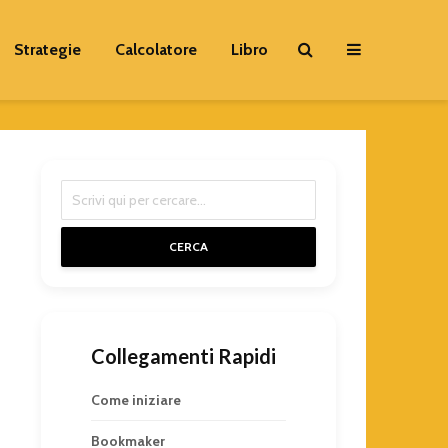
Strategie
Calcolatore
Libro
CERCA
Collegamenti Rapidi
Come iniziare
Bookmaker