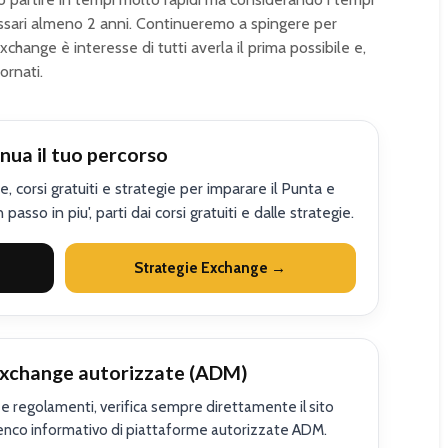
ssari almeno 2 anni. Continueremo a spingere per
xchange è interesse di tutti averla il prima possibile e,
ornati.
nua il tuo percorso
, corsi gratuiti e strategie per imparare il Punta e
sso in piu', parti dai corsi gratuiti e dalle strategie.
Strategie Exchange →
xchange autorizzate (ADM)
 e regolamenti, verifica sempre direttamente il sito
lenco informativo di piattaforme autorizzate ADM.