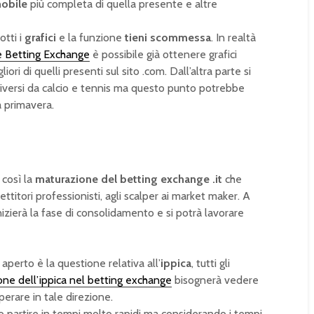
obile
più completa di quella presente e altre
tti i
grafici
e la funzione
tieni scommessa
. In realtà
 Betting Exchange
è possibile già ottenere grafici
ri di quelli presenti sul sito .com. Dall’altra parte si
diversi da calcio e tennis ma questo punto potrebbe
 primavera.
 così la
maturazione del betting exchange .it
che
ettitori professionisti, agli scalper ai market maker. A
zierà la fase di consolidamento e si potrà lavorare
aperto è la questione relativa all’
ippica
, tutti gli
ione dell’ippica nel betting exchange
bisognerà vedere
perare in tale direzione.
 partire in tempi molto rapidi ma considerando i tempi