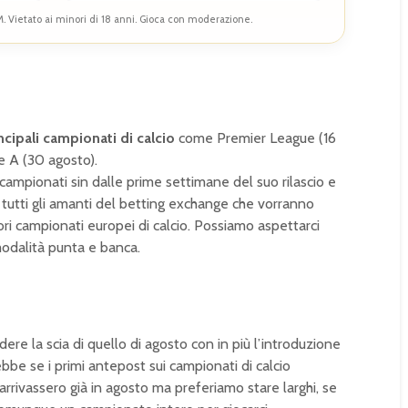
Vietato ai minori di 18 anni. Gioca con moderazione.
ncipali campionati di calcio
come Premier League (16
e A (30 agosto).
campionati sin dalle prime settimane del suo rilascio e
r tutti gli amanti del betting exchange che vorranno
iori campionati europei di calcio. Possiamo aspettarci
 modalità punta e banca.
re la scia di quello di agosto con in più l’introduzione
rebbe se i primi antepost sui campionati di calcio
arrivassero già in agosto ma preferiamo stare larghi, se