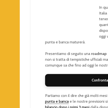
In qu
Itali
tener
quant
dispo
oggi 
punta e banca maturerà.
Presentiamo di seguito una
roadmap
non si tratta di tempistiche ufficiali 
comunque sa che fino ad oggi le nostre a
Confronta
Partiamo con il dire che già molti mes
punta e banca
e le nostre previsioni 
bilancio dopo i primi 3 mesi
dalla dispo