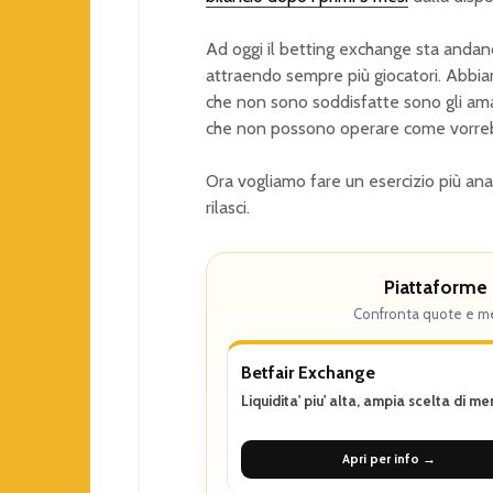
Ad oggi il betting exchange sta anda
attraendo sempre più giocatori. Abbia
che non sono soddisfatte sono gli aman
che non possono operare come vorrebbe
Ora vogliamo fare un esercizio più ana
rilasci.
Piattaforme
Confronta quote e mer
Betfair Exchange
Liquidita' piu' alta, ampia scelta di me
Apri per info →