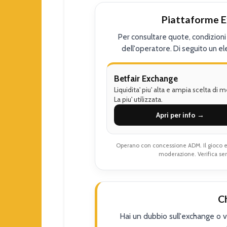
Piattaforme E
Per consultare quote, condizioni
dell'operatore. Di seguito un e
Betfair Exchange
Liquidita' piu' alta e ampia scelta di m
La piu' utilizzata.
Apri per info →
Operano con concessione ADM. Il gioco e'
moderazione. Verifica sem
Ch
Hai un dubbio sull'exchange o v