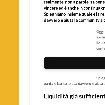
realmente, non a parole, sa bene c
vincere ed è anche in continua 
Spieghiamo insieme quale è la rea
davvero e aiuta la community a 
Oggi 
excha
liqui
conti
Spieg
punta e banca lo usa davvero e aiuta 
Liquidità già sufficien