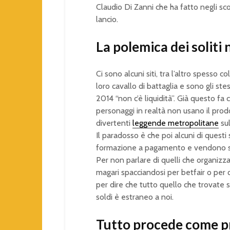
Claudio Di Zanni che ha fatto negli sco
lancio.
La polemica dei soliti 
Ci sono alcuni siti, tra l’altro spesso c
loro cavallo di battaglia e sono gli stes
2014 “non c’è liquidità”. Già questo fa c
personaggi in realtà non usano il prod
divertenti
leggende metropolitane
sul
Il paradosso è che poi alcuni di questi
formazione a pagamento e vendono s
Per non parlare di quelli che organiz
magari spacciandosi per betfair o per
per dire che tutto quello che trovate 
soldi è estraneo a noi.
Tutto procede come p