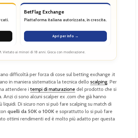
BetFlag Exchange
rcati.
Piattaforma italiana autorizzata, in crescita.
Apri per info →
Vietato ai minori di 18 anni. Gioca con moderazione.
ano difficoltà per forza di cose sul betting exchange .it
zano in maniera sistematica la tecnica dello
scalping
. Per
na attendere i
tempi di maturazione
del prodotto che si
a. Anzi ci sono alcuni scalper ex .com che già hanno
iù liquidi. Di sicuro non si può fare scalping su match di
 con
quelli da 50K o 100K
e soprattutto lo si può fare
vuto ottimi rendimenti ed è molto più adatto per questa