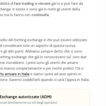
ibilità di
fare trading e vincere
già lo si può fare da
change .it esiste e sono già in molti gli utenti della
no ma lo fanno con
continuità
.
 bello del betting exchange è che può essere utilizzato
e di considerare solo un aspetto di questa nuova
e gli altri punti. Abbiamo sempre detto che ci sono
 betting exchange che già lo conoscevano sul .com due
e vorrebbero. I primi sono gli utenti che amano
to manca completamente e per motivi politici. Chi ci
o arrivare in Italia
e siamo i primi ad aver spinto in
one. Saremo soddisfatti quando ci sarà l’ippica in Italia.
 Exchange autorizzate (ADM)
cati direttamente sui siti degli operatori.