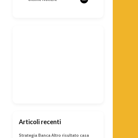
Articoli recenti
Strategia Banca Altro risultato casa