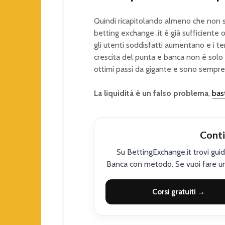
Quindi ricapitolando almeno che non sia
betting exchange .it è già sufficiente 
gli utenti soddisfatti aumentano e i 
crescita del punta e banca non è solo 
ottimi passi da gigante e sono sempre d
La liquidità è un falso problema
,
bas
Conti
Su BettingExchange.it trovi guide
Banca con metodo. Se vuoi fare un pa
Corsi gratuiti →