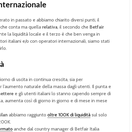
internazionale
to in passato e abbiamo chiarito diversi punti, il
a che conta ma quella
relativa
, il secondo che
Betfair
nte la liquidità locale e il terzo è che ben venga in
ori italiani e/o con operatori internazionali, siamo stati
rlo.
tà
orno di uscita in continua crescita, sia per
r l’aumento naturale della massa dagli utenti. Il punta e
ettere
e gli utenti italiani lo stanno capendo sempre di
la, aumenta così di giorno in giorno e di mese in mese
ilan
abbiamo raggiunto
oltre 100K di liquidità
sul solo
 200K.
ermato
anche dal country manager di Betfair Italia