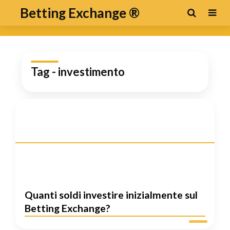
Betting Exchange ®
Tag - investimento
Quanti soldi investire inizialmente sul
Betting Exchange?