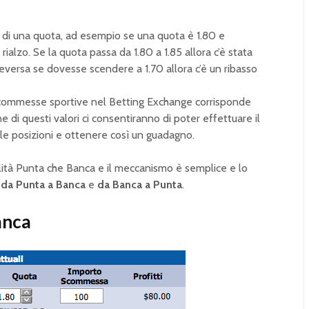
 di una quota, ad esempio se una quota è 1.80 e
i rialzo. Se la quota passa da 1.80 a 1.85 allora c’è stata
viceversa se dovesse scendere a 1.70 allora c’è un ribasso
e scommesse sportive nel Betting Exchange corrisponde
ione di questi valori ci consentiranno di poter effettuare il
elle posizioni e ottenere così un guadagno.
alità Punta che Banca e il meccanismo è semplice e lo
e
da Punta a Banca
e
da Banca a Punta
.
anca