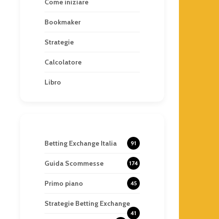
Come iniziare
Bookmaker
Strategie
Calcolatore
Libro
Betting Exchange Italia
91
Guida Scommesse
174
Primo piano
45
Strategie Betting Exchange
41