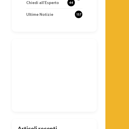
Chiedi all'Esperto
44
Ultime Notizie
157
Articoli recenti