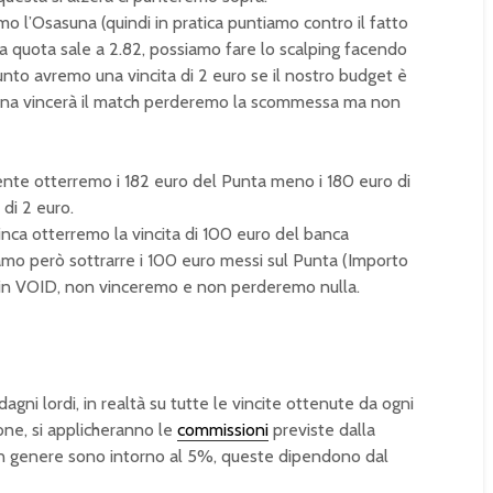
o l’Osasuna (quindi in pratica puntiamo contro il fatto
a quota sale a 2.82, possiamo fare lo scalping facendo
nto avremo una vincita di 2 euro se il nostro budget è
suna vincerà il match perderemo la scommessa ma non
nte otterremo i 182 euro del Punta meno i 180 euro di
 di 2 euro.
inca otterremo la vincita di 100 euro del banca
mo però sottrarre i 100 euro messi sul Punta (Importo
 in VOID, non vinceremo e non perderemo nulla.
agni lordi, in realtà su tutte le vincite ottenute da ogni
ione, si applicheranno le
commissioni
previste dalla
in genere sono intorno al 5%, queste dipendono dal