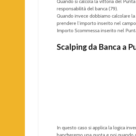
Quando si calcola la vittoria del Punta
responsabilità del banca (79).
Quando invece dobbiamo calcolare la 
prendere l’importo inserito nel camp
Importo Scommessa inserito nel Punta
Scalping da Banca a P
In questo caso si applica la logica in
bancheremo una quota e poi quando qu