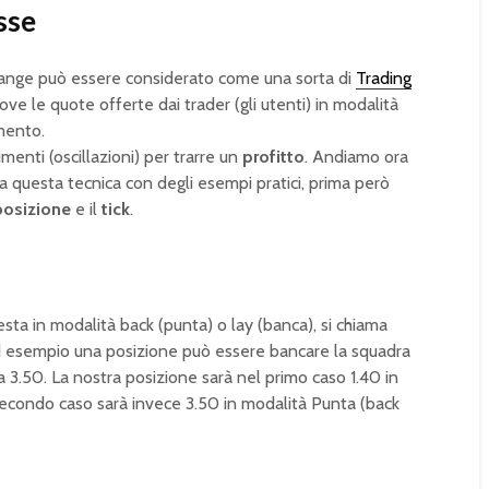
sse
hange può essere considerato come una sorta di
Trading
e le quote offerte dai trader (gli utenti) in modalità
mento.
menti (oscillazioni) per trarre un
profitto
. Andiamo ora
 questa tecnica con degli esempi pratici, prima però
posizione
e il
tick
.
esta in modalità back (punta) o lay (banca), si chiama
d esempio una posizione può essere bancare la squadra
 3.50. La nostra posizione sarà nel primo caso 1.40 in
 secondo caso sarà invece 3.50 in modalità Punta (back