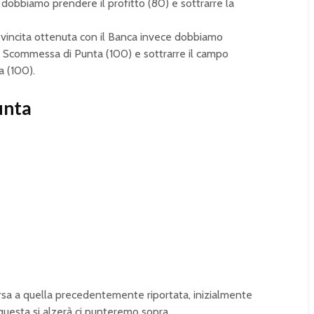
 dobbiamo prendere il profitto (80) e sottrarre la
vincita ottenuta con il Banca invece dobbiamo
o Scommessa di Punta (100) e sottrarre il campo
 (100).
unta
versa a quella precedentemente riportata, inizialmente
esta si alzerà ci punteremo sopra.