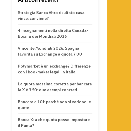
Strategia Banca Altro risultato casa
vince: conviene?
4 insegnamenti nella diretta Canada-
Bosnia dei Mondiali 2026
Vincente Mondiali 2026: Spagna
favorita su Exchange a quota 7.00
Polymarket è un exchange? Differenze
con i bookmaker legali in Italia
La quota massima corretta per bancare
la X è 3.50: due esempi concreti
Bancare a 1.01: perché non si vedono le
quote
Banca X: a che quota posso impostare
il Punta?