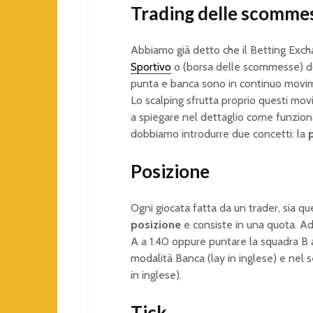
Trading delle scomme
Abbiamo già detto che il Betting Exc
Sportivo
o (borsa delle scommesse) dov
punta e banca sono in continuo movi
Lo scalping sfrutta proprio questi movi
a spiegare nel dettaglio come funziona
dobbiamo introdurre due concetti: la
Posizione
Ogni giocata fatta da un trader, sia qu
posizione
e consiste in una quota. A
A a 1.40 oppure puntare la squadra B a
modalità Banca (lay in inglese) e nel
in inglese).
Tick