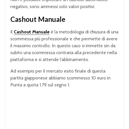
negativo, sono ammessi solo valori positivi.
Cashout Manuale
Il
Cashout Manuale
è la metodologia di chiusura di una
scommessa più professionale e che permette di avere
il massimo controllo. In questo caso si immette sin da
subito una scommessa contraria alla precedente nella
piattaforma e si attende l’abbinamento.
Ad esempio per il mercato esito finale di questa
partita giapponese abbiamo scommesso 10 euro in
Punta a quota 1.79 sul segno 1.