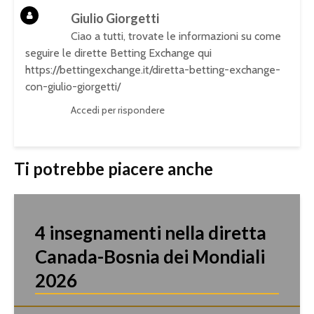
Giulio Giorgetti
Ciao a tutti, trovate le informazioni su come
seguire le dirette Betting Exchange qui
https://bettingexchange.it/diretta-betting-exchange-
con-giulio-giorgetti/
Accedi per rispondere
Ti potrebbe piacere anche
4 insegnamenti nella diretta
Canada-Bosnia dei Mondiali
2026