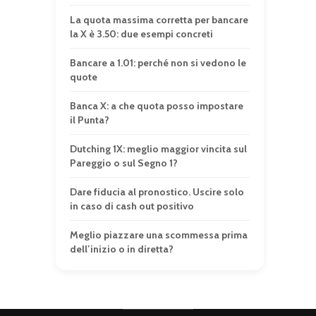
La quota massima corretta per bancare
la X è 3.50: due esempi concreti
Bancare a 1.01: perché non si vedono le
quote
Banca X: a che quota posso impostare
il Punta?
Dutching 1X: meglio maggior vincita sul
Pareggio o sul Segno 1?
Dare fiducia al pronostico. Uscire solo
in caso di cash out positivo
Meglio piazzare una scommessa prima
dell’inizio o in diretta?