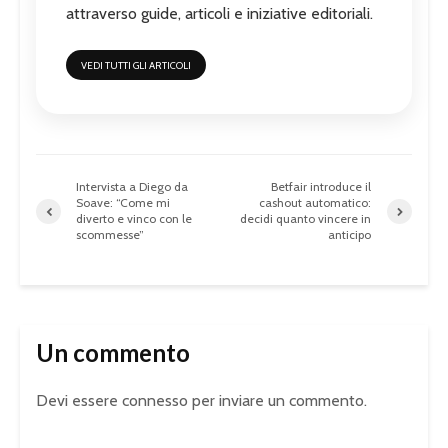
attraverso guide, articoli e iniziative editoriali.
VEDI TUTTI GLI ARTICOLI
Intervista a Diego da
Betfair introduce il
Soave: “Come mi
cashout automatico:
diverto e vinco con le
decidi quanto vincere in
scommesse”
anticipo
Un commento
Devi essere
connesso
per inviare un commento.