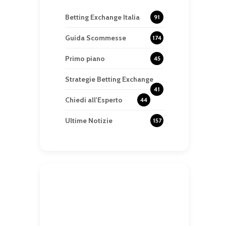
Betting Exchange Italia
91
Guida Scommesse
174
Primo piano
45
Strategie Betting Exchange
41
Chiedi all'Esperto
44
Ultime Notizie
157