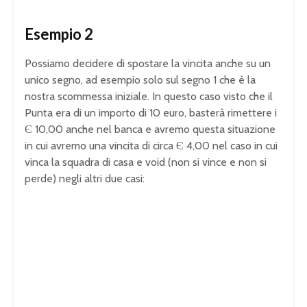
Esempio 2
Possiamo decidere di spostare la vincita anche su un
unico segno, ad esempio solo sul segno 1 che è la
nostra scommessa iniziale. In questo caso visto che il
Punta era di un importo di 10 euro, basterà rimettere i
Є 10,00 anche nel banca e avremo questa situazione
in cui avremo una vincita di circa Є 4,00 nel caso in cui
vinca la squadra di casa e void (non si vince e non si
perde) negli altri due casi: