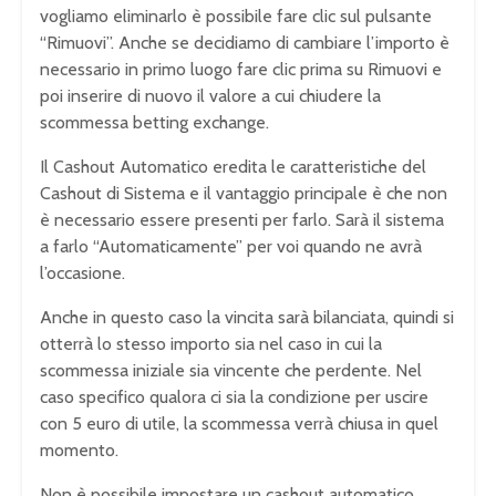
vogliamo eliminarlo è possibile fare clic sul pulsante
“Rimuovi”. Anche se decidiamo di cambiare l’importo è
necessario in primo luogo fare clic prima su Rimuovi e
poi inserire di nuovo il valore a cui chiudere la
scommessa betting exchange.
Il Cashout Automatico eredita le caratteristiche del
Cashout di Sistema e il vantaggio principale è che non
è necessario essere presenti per farlo. Sarà il sistema
a farlo “Automaticamente” per voi quando ne avrà
l’occasione.
Anche in questo caso la vincita sarà bilanciata, quindi si
otterrà lo stesso importo sia nel caso in cui la
scommessa iniziale sia vincente che perdente. Nel
caso specifico qualora ci sia la condizione per uscire
con 5 euro di utile, la scommessa verrà chiusa in quel
momento.
Non è possibile impostare un cashout automatico