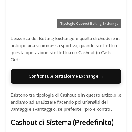
Tipologie Cashout Betting Exchange
L’essenza del Betting Exchange è quella di chiudere in
anticipo una scommessa sportiva, quando si effettua
questa operazione si effettua un Cashout (o Cash
Out).
Confronta le piattaforme Exchange →
Esistono tre tipologie di Cashout e in questo articolo le
andiamo ad analizzare facendo poi un’analisi dei
vantaggi e svantaggi o, se preferite, “pro e contro”.
Cashout di Sistema (Predefinito)