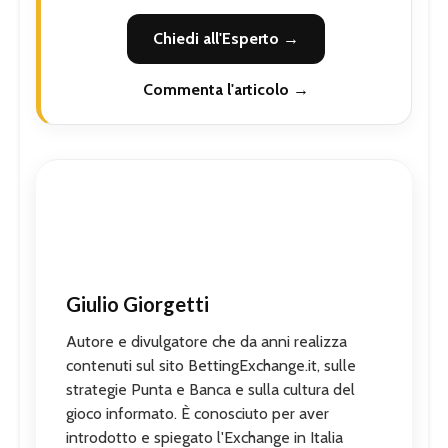
Chiedi all'Esperto →
Commenta l'articolo →
Giulio Giorgetti
Autore e divulgatore che da anni realizza
contenuti sul sito BettingExchange.it, sulle
strategie Punta e Banca e sulla cultura del
gioco informato. È conosciuto per aver
introdotto e spiegato l'Exchange in Italia