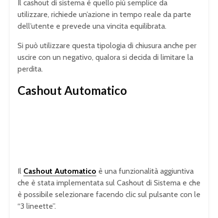
Il cashout di sistema è quello più semplice da
utilizzare, richiede un’azione in tempo reale da parte
dell’utente e prevede una vincita equilibrata.
Si può utilizzare questa tipologia di chiusura anche per
uscire con un negativo, qualora si decida di limitare la
perdita.
Cashout Automatico
Il
Cashout Automatico
è una funzionalità aggiuntiva
che è stata implementata sul Cashout di Sistema e che
è possibile selezionare facendo clic sul pulsante con le
“3 lineette”.