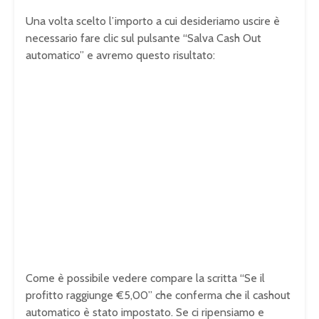
Una volta scelto l’importo a cui desideriamo uscire è
necessario fare clic sul pulsante “Salva Cash Out
automatico” e avremo questo risultato:
Come è possibile vedere compare la scritta “Se il
profitto raggiunge €5,00” che conferma che il cashout
automatico è stato impostato. Se ci ripensiamo e