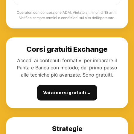
Operatori con concessione ADM. Vietato ai minori di 18 anni.
Verifica sempre termini e condizioni sul sito dell’operatore.
Corsi gratuiti Exchange
Accedi ai contenuti formativi per imparare il
Punta e Banca con metodo, dal primo passo
alle tecniche più avanzate. Sono gratuiti.
Vai ai corsi gratuiti →
Strategie