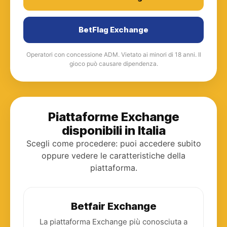
BetFlag Exchange
Operatori con concessione ADM. Vietato ai minori di 18 anni. Il
gioco può causare dipendenza.
Piattaforme Exchange
disponibili in Italia
Scegli come procedere: puoi accedere subito
oppure vedere le caratteristiche della
piattaforma.
Betfair Exchange
La piattaforma Exchange più conosciuta a