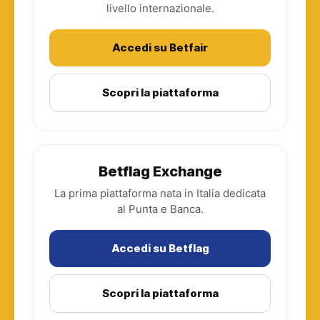
livello internazionale.
Accedi su Betfair
Scopri la piattaforma
Betflag Exchange
La prima piattaforma nata in Italia dedicata
al Punta e Banca.
Accedi su Betflag
Scopri la piattaforma