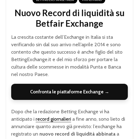
Nuovo Record di liquidità su
Betfair Exchange
La crescita costante dell’Exchange in Italia si sta
verificando sin dal suo arrivo nell’aprile 2014 e sono
contento che questo successo è anche figlio del sito
BettingExchange.it e del mio sforzo per portare la
cultura delle scommesse in modalità Punta e Banca
nel nostro Paese.
Confronta le piattaforme Exchange →
Dopo che la redazione Betting Exchange vi ha
anticipato i
record giornalieri
a fine anno, sono lieto di
annunciare quanto avevo già previsto: l’exchange ha
registrato un
nuovo record di liquidità abbinata
a