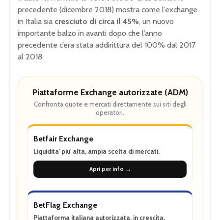
precedente (dicembre 2018) mostra come l’exchange
in Italia sia
cresciuto di circa il 45%
, un nuovo
importante balzo in avanti dopo che l’anno
precedente c’era stata addirittura del 100% dal 2017
al 2018.
Piattaforme Exchange autorizzate (ADM)
Confronta quote e mercati direttamente sui siti degli
operatori.
Betfair Exchange
Liquidita' piu' alta, ampia scelta di mercati.
Apri per info →
BetFlag Exchange
Piattaforma italiana autorizzata, in crescita.