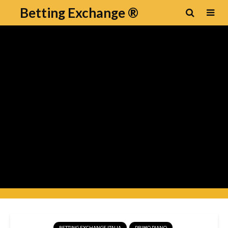
Betting Exchange ®
BETTING EXCHANGE ITALIA
PRIMO PIANO