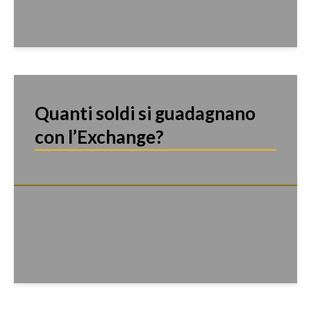
Quanti soldi si guadagnano
con l’Exchange?