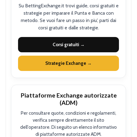
Su BettingExchange.it trovi guide, corsi gratuiti e
strategie per imparare il Punta e Banca con
metodo. Se vuoi fare un passo in piu', parti dai
corsi gratuiti e dalle strategie.
Corsi gratuiti →
Strategie Exchange →
Piattaforme Exchange autorizzate
(ADM)
Per consultare quote, condizioni e regolamenti,
verifica sempre direttamente il sito
dell'operatore. Di seguito un elenco informativo
di piattaforme autorizzate ADM.