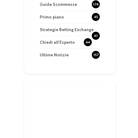
Guida Scommesse
174
Primo piano
45
Strategie Betting Exchange
41
Chiedi all'Esperto
44
Ultime Notizie
157