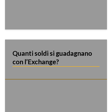
Quanti soldi si guadagnano
con l’Exchange?