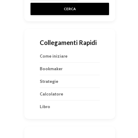
CERCA
Collegamenti Rapidi
Come iniziare
Bookmaker
Strategie
Calcolatore
Libro