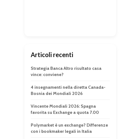
Articoli recenti
Strategia Banca Altro risultato casa
vince: conviene?
4 insegnamenti nella diretta Canada-
Bosnia dei Mondiali 2026
Vincente Mondiali 2026: Spagna
favorita su Exchange a quota 7.00
Polymarket è un exchange? Differenze
con i bookmaker legali in Italia