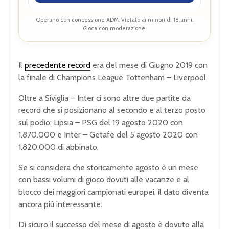
Operano con concessione ADM. Vietato ai minori di 18 anni.
Gioca con moderazione.
Il
precedente record
era del mese di Giugno 2019 con
la finale di Champions League Tottenham – Liverpool.
Oltre a Siviglia – Inter ci sono altre due partite da
record che si posizionano al secondo e al terzo posto
sul podio: Lipsia – PSG del 19 agosto 2020 con
1.870.000 e Inter – Getafe del 5 agosto 2020 con
1.820.000 di abbinato.
Se si considera che storicamente agosto è un mese
con bassi volumi di gioco dovuti alle vacanze e al
blocco dei maggiori campionati europei, il dato diventa
ancora più interessante.
Di sicuro il successo del mese di agosto è dovuto alla