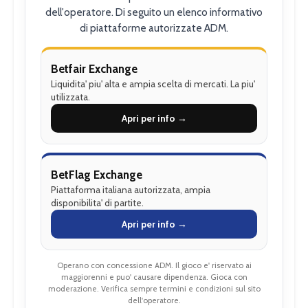
dell'operatore. Di seguito un elenco informativo
di piattaforme autorizzate ADM.
Betfair Exchange
Liquidita' piu' alta e ampia scelta di mercati. La piu'
utilizzata.
Apri per info →
BetFlag Exchange
Piattaforma italiana autorizzata, ampia
disponibilita' di partite.
Apri per info →
Operano con concessione ADM. Il gioco e' riservato ai
maggiorenni e puo' causare dipendenza. Gioca con
moderazione. Verifica sempre termini e condizioni sul sito
dell'operatore.