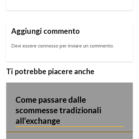
Aggiungi commento
Devi essere
connesso
per inviare un commento.
Ti potrebbe piacere anche
Come passare dalle
scommesse tradizionali
all’exchange