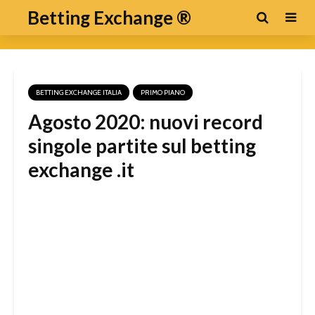
Betting Exchange ®
BETTING EXCHANGE ITALIA
PRIMO PIANO
Agosto 2020: nuovi record
singole partite sul betting
exchange .it