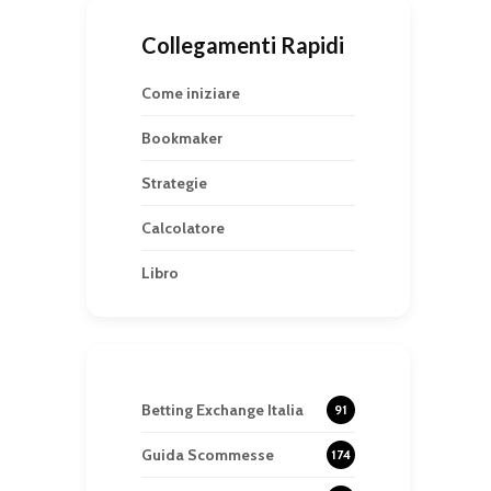
Collegamenti Rapidi
Come iniziare
Bookmaker
Strategie
Calcolatore
Libro
Betting Exchange Italia
91
Guida Scommesse
174