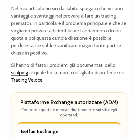
Nel mio articolo ho sin da subito spiegato che vi sono
vantaggi e svantaggi nel provare a fare un trading
prematch. In particolare il problema principale è che se
vogliamo provare ad identificare l’andamento di una
quota e poi questa cambia direzione è possibile
perdere tante soldi e vanificare magari tante partite
chiuse in positivo.
Si hanno di fatto i problemi già documentati dello
scalping
al quale ho sempre consigliato di preferire un
Trading Veloce
.
Piattaforme Exchange autorizzate (ADM)
Confronta quote e mercati direttamente sui siti degli
operatori.
Betfair Exchange