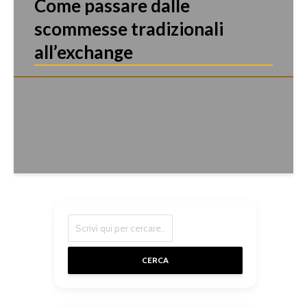
Come passare dalle
scommesse tradizionali
all’exchange
CERCA