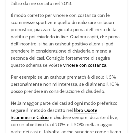
l’altro da me coniato nel 2013.
Il modo corretto per vincere con costanza con le
scommesse sportive è quello di realizzare un buon
pronostico, piazzare la giocata prima dell’inizio della
partita e poi chiuderlo in live. Qualora capiti, che prima
dell’incontro, si ha un cashout positivo allora si può
prendere in considerazione di chiuderla o meno a
seconda dei casi. Consiglio fortemente di seguire
questo schema se volete
vincere con costanza
.
Per esempio se un cashout prematch è di solo il 5%
personalmente non mi interessa, se di almeno il 10%
posso prendere in considerazione di chiuderlo.
Nella maggior parte dei casi ad ogni modo preferisco
seguire il metodo descritto nel
libro Quote
Scommesse Calcio
e chiudere sempre, durante il live,
con un obiettivo tra il 20% e il 50% nella maggior
parte dei casi e, talvolta, anche superiore come stiamo