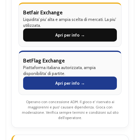
Betfair Exchange
Liquidita' piu' alta e ampia scelta di mercati. La piu'
utilizzata.
Apri per info →
BetFlag Exchange
Piattaforma italiana autorizzata, ampia
disponibilita' di partite.
Apri per info →
Operano con concessione ADM. Il gioco e' riservato ai
maggiorenni e puo' causare dipendenza. Gioca con
moderazione. Verifica sempre termini e condizioni sul sito
dell'operatore.