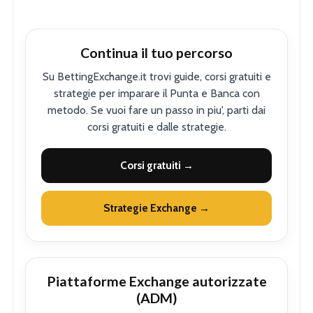
Continua il tuo percorso
Su BettingExchange.it trovi guide, corsi gratuiti e
strategie per imparare il Punta e Banca con
metodo. Se vuoi fare un passo in piu', parti dai
corsi gratuiti e dalle strategie.
Corsi gratuiti →
Strategie Exchange →
Piattaforme Exchange autorizzate
(ADM)