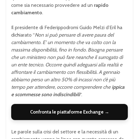
come sia necessario provvedere ad un
rapido
cambiamento
.
Il presidente di Federippodromi Guido Melzi d’Eril ha
dichiarato “
Non si può pensare di avere paura del
cambiamento. E’ un momento che va colto con la
massima disponibilità, fino in fondo. Bisogna pensare
che un ministero non può fare neanche il surrogato di
un ente tecnico. Occorre quindi adeguarsi alla realtà e
affrontare il cambiamento con flessibilità. A gennaio
abbiamo perso un altro 50% di incassi non c’è più
tempo per attendere, occorre comprendere che
ippica
e scommesse sono indiscindibili
“.
Confronta le piattaforme Exchange →
Le parole sulla crisi del settore e la necessità di un