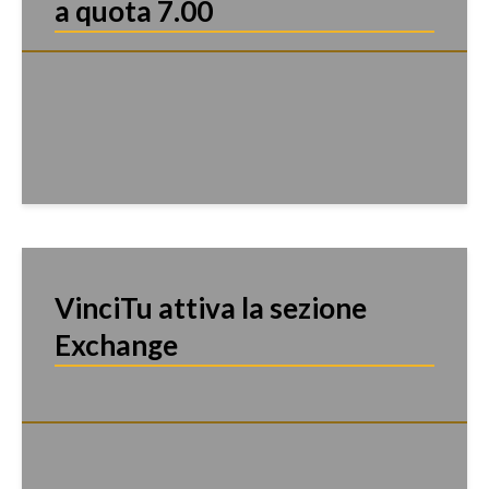
a quota 7.00
VinciTu attiva la sezione
Exchange