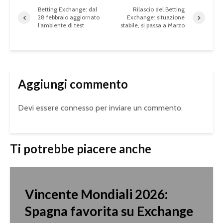
Betting Exchange: dal
Rilascio del Betting
28 febbraio aggiornato
Exchange: situazione
l’ambiente di test
stabile, si passa a Marzo
Aggiungi commento
Devi essere
connesso
per inviare un commento.
Ti potrebbe piacere anche
Vincente Mondiali 2026:
Spagna favorita su Exchange