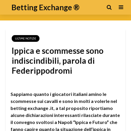
Betting Exchange ®
ULTIME NOTIZIE
Ippica e scommesse sono
indiscindibili, parola di
Federippodromi
Sappiamo quanto i giocatori italiani amino le
scommesse sui cavalli e sono in molti a volerle nel
betting exchange .it, a tal proposito riportiamo
alcune dichiarazioni interessanti rilasciate durante
il convegno svoltosi a Napoli “Ippica e Futuro” che
fanno capire quanto la situazione dell’ippica in