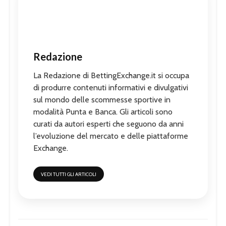
Redazione
La Redazione di BettingExchange.it si occupa
di produrre contenuti informativi e divulgativi
sul mondo delle scommesse sportive in
modalità Punta e Banca. Gli articoli sono
curati da autori esperti che seguono da anni
l’evoluzione del mercato e delle piattaforme
Exchange.
VEDI TUTTI GLI ARTICOLI