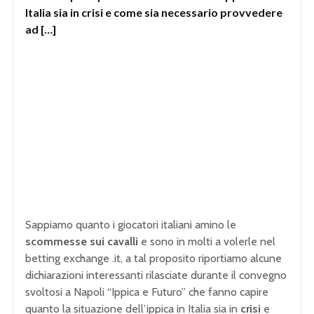
Italia sia in crisi e come sia necessario provvedere
ad […]
Sappiamo quanto i giocatori italiani amino le
scommesse sui cavalli
e sono in molti a volerle nel
betting exchange .it, a tal proposito riportiamo alcune
dichiarazioni interessanti rilasciate durante il convegno
svoltosi a Napoli “Ippica e Futuro” che fanno capire
quanto la situazione dell’ippica in Italia sia in
crisi
e