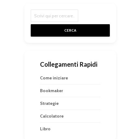
CERCA
Collegamenti Rapidi
Come iniziare
Bookmaker
Strategie
Calcolatore
Libro