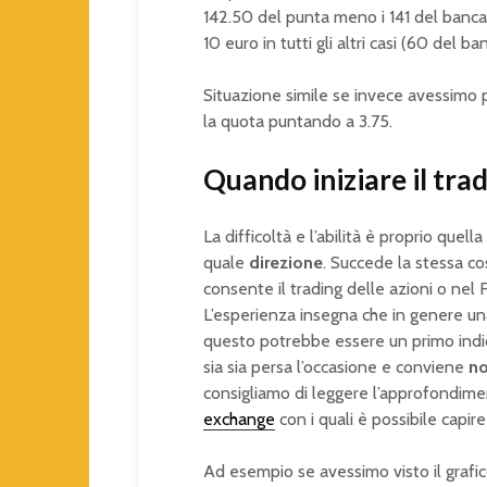
142.50 del punta meno i 141 del banca)
10 euro in tutti gli altri casi (60 del 
Situazione simile se invece avessimo
la quota puntando a 3.75.
Quando iniziare il tra
La difficoltà e l’abilità è proprio quell
quale
direzione
. Succede la stessa co
consente il trading delle azioni o nel
L’esperienza insegna che in genere una
questo potrebbe essere un primo indic
sia sia persa l’occasione e conviene
no
consigliamo di leggere l’approfondime
exchange
con i quali è possibile capire
Ad esempio se avessimo visto il grafi