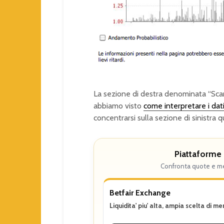
La sezione di destra denominata “Scam
abbiamo visto
come interpretare i dat
concentrarsi sulla sezione di sinistra 
Piattaforme
Confronta quote e mer
Betfair Exchange
Liquidita' piu' alta, ampia scelta di me