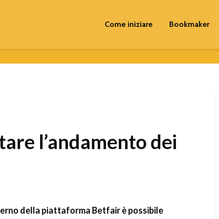
Come iniziare
Bookmaker
tare l’andamento dei
terno della piattaforma Betfair è possibile