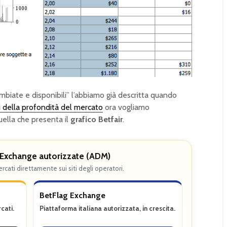
biate e disponibili” l’abbiamo già descritta quando
i della profondità del mercato
ora vogliamo
quella che presenta il
grafico Betfair
.
 Exchange autorizzate (ADM)
cati direttamente sui siti degli operatori.
BetFlag Exchange
rcati.
Piattaforma italiana autorizzata, in crescita.