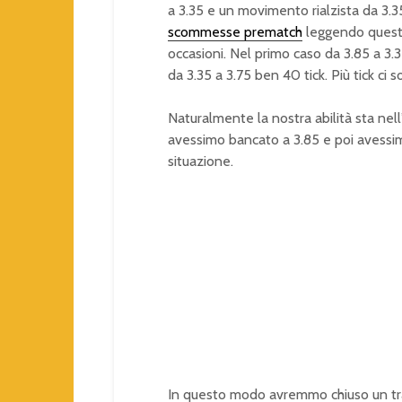
a 3.35 e un movimento rialzista da 3.
scommesse prematch
leggendo questi
occasioni. Nel primo caso da 3.85 a 3.
da 3.35 a 3.75 ben 40 tick. Più tick ci
Naturalmente la nostra abilità sta nell’
avessimo bancato a 3.85 e poi avess
situazione.
In questo modo avremmo chiuso un trad