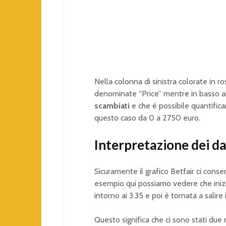
Nella colonna di sinistra colorate in 
denominate “Price” mentre in basso a
scambiati
e che è possibile quantifica
questo caso da 0 a 2750 euro.
Interpretazione dei da
Sicuramente il grafico Betfair ci cons
esempio qui possiamo vedere che inizi
intorno ai 3.35 e poi è tornata a salire 
Questo significa che ci sono stati du