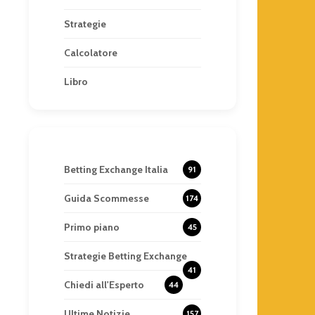
Strategie
Calcolatore
Libro
Betting Exchange Italia
91
Guida Scommesse
174
Primo piano
45
Strategie Betting Exchange
41
Chiedi all'Esperto
44
Ultime Notizie
157