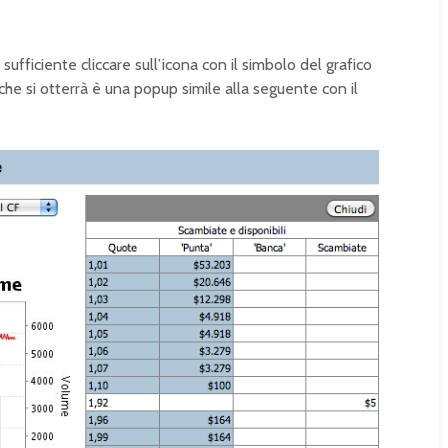
ufficiente cliccare sull’icona con il simbolo del grafico
o che si otterrà è una popup simile alla seguente con il