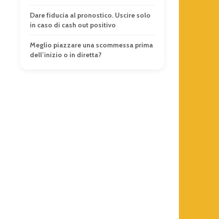
Dare fiducia al pronostico. Uscire solo
in caso di cash out positivo
Meglio piazzare una scommessa prima
dell’inizio o in diretta?