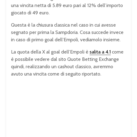
una vincita netta di 5.89 euro pari al 12% dell’importo
giocato di 49 euro.
Questa è la chiusura classica nel caso in cui avesse
segnato per prima la Sampdoria. Cosa succede invece
in caso di primo goal dell’Empoli, vediamolo insieme.
La quota della X al goal dell’Empoli è
salita a 4.1
come
è possibile vedere dal sito Quote Betting Exchange
quindi, realizzando un cashout classico, avremmo
avuto una vincita come di seguito riportato.