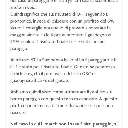
nel caso di pareggio e in tutti gli altri casi la scommessa
andrà in void.
Quindi significa che sul risultato di 0-1, seguendo il
pronostico, invece di chiudere con un profitto del 6%
sicuro il consiglio era quello di provare a spostare la
maggior vincita sulla X per aumentare il guadagno al
25% qualora il risultato finale fosse stato poi un
pareggio.
Al minuto 67′ la Sampdoria ha in effetti pareggiato e il
l’1-1 è stato poi il risultato finale. Questo ha permesso
a chi ha seguito il pronostico del sito QSC di
guadagnare il 25% del giocato.
Abbiamo quindi visto come aumentare il profitto sul
banca pareggio con questa tecnica avanzata. A questo
punto rispondiamo ad alcune domande che possono
nascere.
Nel caso in cui il match non fosse finito pareggio, si