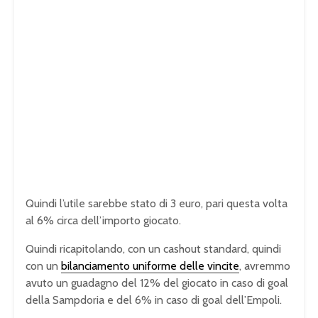
Quindi l’utile sarebbe stato di 3 euro, pari questa volta
al 6% circa dell’importo giocato.
Quindi ricapitolando, con un cashout standard, quindi
con un
bilanciamento uniforme delle vincite
, avremmo
avuto un guadagno del 12% del giocato in caso di goal
della Sampdoria e del 6% in caso di goal dell’Empoli.