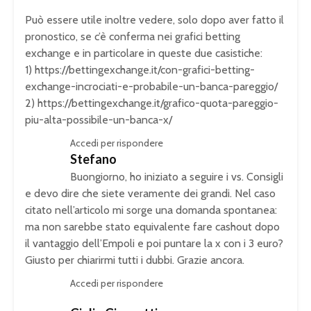
Può essere utile inoltre vedere, solo dopo aver fatto il
pronostico, se c’è conferma nei grafici betting
exchange e in particolare in queste due casistiche:
1)
https://bettingexchange.it/con-grafici-betting-
exchange-incrociati-e-probabile-un-banca-pareggio/
2)
https://bettingexchange.it/grafico-quota-pareggio-
piu-alta-possibile-un-banca-x/
Accedi per rispondere
Stefano
Buongiorno, ho iniziato a seguire i vs. Consigli
e devo dire che siete veramente dei grandi. Nel caso
citato nell’articolo mi sorge una domanda spontanea:
ma non sarebbe stato equivalente fare cashout dopo
il vantaggio dell’Empoli e poi puntare la x con i 3 euro?
Giusto per chiarirmi tutti i dubbi. Grazie ancora.
Accedi per rispondere