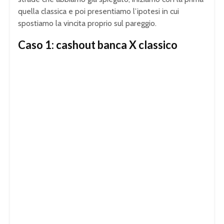
quella classica e poi presentiamo l’ipotesi in cui
spostiamo la vincita proprio sul pareggio.
Caso 1: cashout banca X classico