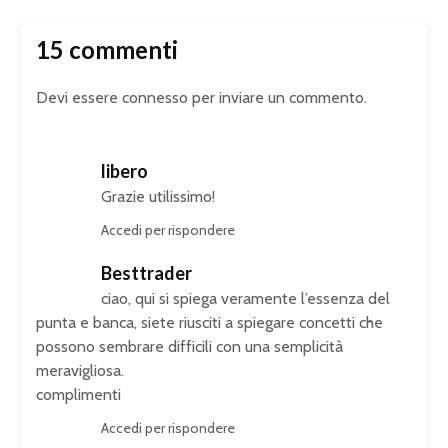
15 commenti
Devi essere
connesso
per inviare un commento.
libero
Grazie utilissimo!
Accedi per rispondere
Besttrader
ciao, qui si spiega veramente l’essenza del
punta e banca, siete riusciti a spiegare concetti che
possono sembrare difficili con una semplicità
meravigliosa.
complimenti
Accedi per rispondere