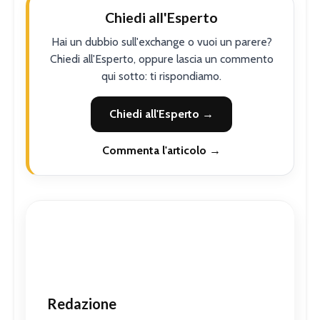
Chiedi all'Esperto
Hai un dubbio sull'exchange o vuoi un parere?
Chiedi all'Esperto, oppure lascia un commento
qui sotto: ti rispondiamo.
Chiedi all'Esperto →
Commenta l'articolo →
Redazione