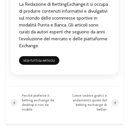
La Redazione di BettingExchange.it si occupa
di produrre contenuti informativi e divulgativi
sul mondo delle scommesse sportive in
modalità Punta e Banca. Gli articoli sono
curati da autori esperti che seguono da anni
l’evoluzione del mercato e delle piattaforme
Exchange.
VEDI TUTTI GLI ARTICOLI
Perchè preferire il
Come vedere grafici e
betting exchange da
andamento quote del
desktop e non da
betting exchange di
mobile
betfair