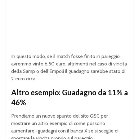
In questo modo, se il match fosse finito in pareggio
avremmo vinto 6,50 euro, altrimenti nel caso di vincita
della Samp o dell’Empoli il guadagno sarebbe stato di
2 euro circa.
Altro esempio: Guadagno da 11% a
46%
Prendiamo un nuovo spunto del sito QSC per
mostrare un altro esempio di come possono
aumentare i guadagni con il banca X se si sceglie di
spostare la vincita proprio sul pareggio.