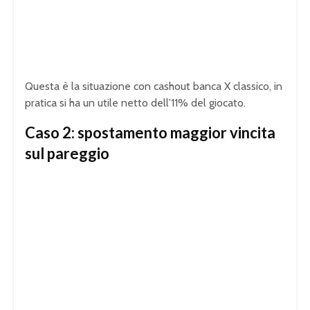
Questa è la situazione con cashout banca X classico, in
pratica si ha un utile netto dell’11% del giocato.
Caso 2: spostamento maggior vincita
sul pareggio