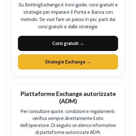
Su BettingExchange.it trovi guide, corsi gratuiti e
strategie per imparare il Punta e Banca con
metodo. Se vuoi fare un passo in piu', parti dai
corsi gratuiti e dalle strategie.
Corsi gratuiti →
Strategie Exchange →
Piattaforme Exchange autorizzate
(ADM)
Per consultare quote, condizioni e regolamenti,
verifica sempre direttamente il sito
dell'operatore. Di seguito un elenco informativo
di piattaforme autorizzate ADM.