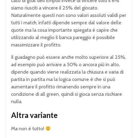
caso di goal dell’Empoli invece di vincere solo il 6%
siamo riusciti a vincere il 25% del giocato.
Naturalmente questi non sono valori assoluti validi per
tutti i match, infatti dipende sempre dal valore delle
quote ma la cosa importante spiegata è capire che
utilizzando al meglio il banca pareggio è possibile
massimizzare il profitto.
Il guadagno può essere anche molto superiore al 25%,
ad esempio può arrivare a 50% o ancora più in alto,
dipende quando viene realizzata la chiusura e varia di
partita in partita ma la logica comune è che si può
aumentare il profitto rimanendo sempre in una
condizione di all green, quindi si gioca senza rischiare
nulla.
Altra variante
Ma non è tutto!